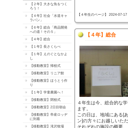
【２年】大きな魚をつく
ろう！
【４年生のページ】 2024-07-17 09
【４年】社会「水道キャ
ラバン」
【６年】総合「商品開発
への道！その５」
【４年】総合
【４年】総合
【１年】長さくらべ
【１年】えのぐとなかよ
し
【移動教室】帰校式
【移動教室】リニア館
【移動教室】ほうとう作
り
【１年】学童農園へ！
【移動教室】閉校式
４年生は今、総合的な学
【移動教室】2日目朝会
ます。
この日は、地域にある[あ
【移動教室】帝産ロッヂ
に到着
ン]の方々にお越しいた
【移動教室】滝沢牧場
それぞれの施設の概要、