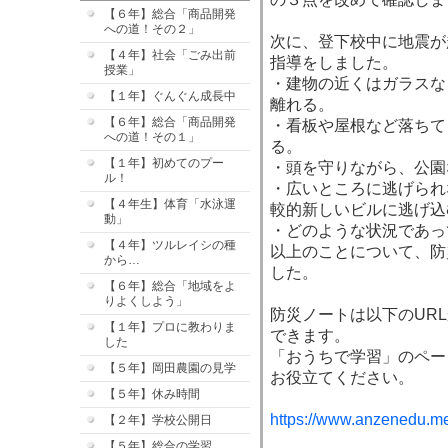
【６年】総合「商品開発
への道！その２」
次に、登下校中に地震が
【４年】社会「ごみ出前
指導をしました。
授業」
・建物の近くはガラスな
【１年】ぐんぐん成長中
離れる。
【６年】総合「商品開発
・看板や屋根など落ちて
への道！その１」
る。
【１年】初めてのプー
・頭を守りながら、公園
ル！
・広いところに逃げられ
【４年生】体育「水泳運
較的新しいビルに逃げ込
動」
・どのような状況であっ
【４年】ツルレイシの種
以上のことについて、防
から…
した。
【６年】総合「地域をよ
りよくしよう」
防災ノートは以下のUR
【１年】プロに教わりま
できます。
した
「おうちで学習」のペー
【５年】岡田農園の見学
お役立てください。
【５年】休み時間
https://www.anzenedu.met
【２年】学校公開日
【５年】総合の学習