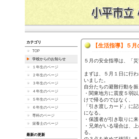
カテゴリ
【生活指導】５月
TOP
学校からのお知らせ
５月の安全指導は、「災
１年生のページ
まずは、５月１日に行わ
２年生のページ
いました。
３年生のページ
自分たちの避難行動を振
４年生のページ
・関東地方に震度５弱以
５年生のページ
けで帰るのではなく、
「引き渡しカード」に記
６年生のページ
になる。
専科のページ
・保護者が引き取りに来
栄養士のページ
・兄弟がいる場合は、上
る。
最新の更新
の３点を改めて確認しま