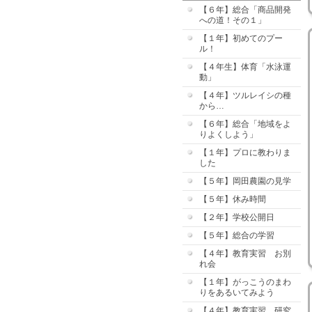
【６年】総合「商品開発
への道！その１」
【１年】初めてのプー
ル！
【４年生】体育「水泳運
動」
【４年】ツルレイシの種
から…
【６年】総合「地域をよ
りよくしよう」
【１年】プロに教わりま
した
【５年】岡田農園の見学
【５年】休み時間
【２年】学校公開日
【５年】総合の学習
【４年】教育実習 お別
れ会
【１年】がっこうのまわ
りをあるいてみよう
【４年】教育実習 研究