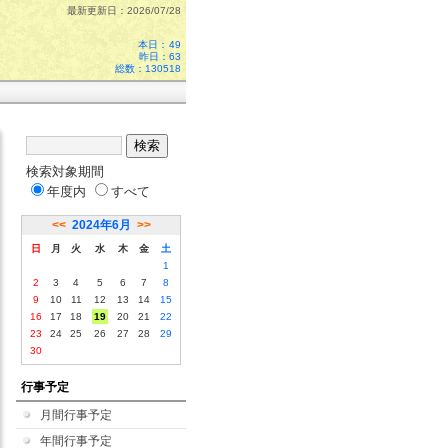
最新更新日：2026/07/28
本日：
49
昨日：63
総数：130518
検索対象期間
年度内
すべて
<<
2024年6月
>>
日
月
火
水
木
金
土
1
2
3
4
5
6
7
8
9
10
11
12
13
14
15
16
17
18
19
20
21
22
23
24
25
26
27
28
29
30
行事予定
月間行事予定
年間行事予定