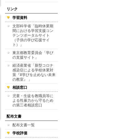
リンク
学習資料
文部科学省「臨時休業期
間における学習支援コン
テンツポータルサイト
（子供の学び応援サイ
ト）」
東京都教育委員会「学び
の支援サイト」
経済産業省「新型コロナ
感染症による学校休業対
策『#学びを止めない未来
の教室』 」
相談窓口
児童・生徒を教職員等に
よる性暴力から守るため
の第三者相談窓口
配布文書
配布文書一覧
学校評価