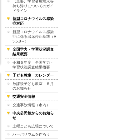
【重要】学習者用端末等
持ち帰りについてのガイ
ドライン
新型コロナウイルス感染
症対応
新型コロナウイルス感染
症に係る出席停止基準（R
5.5.8～）
全国学力・学習状況調査
結果概要
令和５年度 全国学力・
学習状況調査結果概要
子ども教室 カレンダー
放課後子ども教室 ５月
のお知らせ
交通安全情報
交通事故情報（市内）
中央公民館からのお知ら
せ
土曜こども広場について
ハーバリウムを作ろう