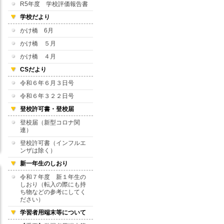
R5年度 学校評価報告書
学校だより
かけ橋 6月
かけ橋 ５月
かけ橋 ４月
CSだより
令和６年６月３日号
令和６年３２２日号
登校許可書・登校届
登校届（新型コロナ関
連）
登校許可書（インフルエ
ンザは除く）
新一年生のしおり
令和７年度 新１年生の
しおり（転入の際にも持
ち物などの参考にしてく
ださい）
学習者用端末等について