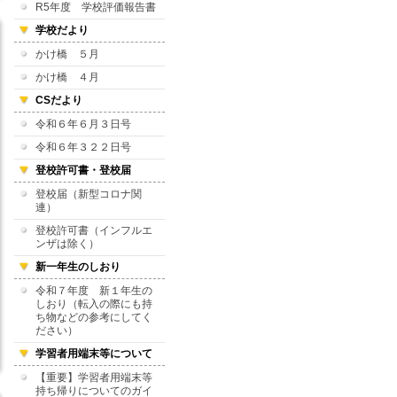
R5年度 学校評価報告書
学校だより
かけ橋 ５月
かけ橋 ４月
CSだより
令和６年６月３日号
令和６年３２２日号
登校許可書・登校届
登校届（新型コロナ関
連）
登校許可書（インフルエ
ンザは除く）
新一年生のしおり
令和７年度 新１年生の
しおり（転入の際にも持
ち物などの参考にしてく
ださい）
学習者用端末等について
【重要】学習者用端末等
持ち帰りについてのガイ