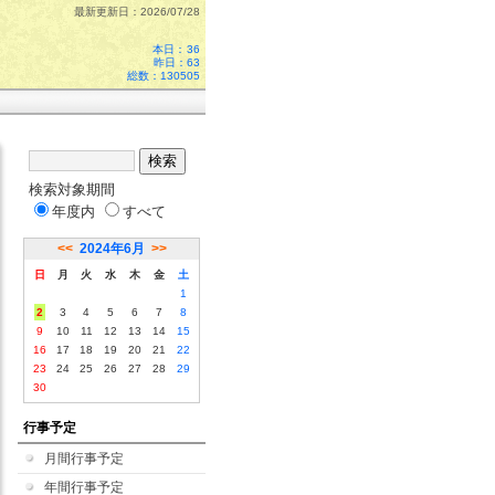
最新更新日：2026/07/28
本日：
36
昨日：63
総数：130505
検索対象期間
年度内
すべて
<<
2024年6月
>>
日
月
火
水
木
金
土
1
2
3
4
5
6
7
8
9
10
11
12
13
14
15
16
17
18
19
20
21
22
23
24
25
26
27
28
29
30
行事予定
月間行事予定
年間行事予定