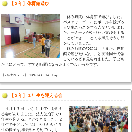
【２年】体育館遊び
休み時間に体育館で遊びました。
バスケットゴールにボールを投げる
人や鬼ごっこをする人などがいまし
た。一人一人がやりたい遊びをする
ことができて、とても満足そうな顔
をしていました。
休み時間の後には、「また、体育
館で遊びたいな。」と友達同士で話
している姿も見られました。子ども
たちにとって、すてき時間になったようでよかったです。
【２年生のページ】 2024-04-26 14:01 up!
【２年】１年生を迎える会
４月１７日（水）に１年生を迎え
る会がありました。盛大な拍手で１
年生を迎えることができました。２
年生の子どもたちは、かわいい１年
生の様子を興味津々で見ていまし