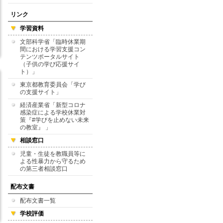
リンク
学習資料
文部科学省「臨時休業期
間における学習支援コン
テンツポータルサイト
（子供の学び応援サイ
ト）」
東京都教育委員会「学び
の支援サイト」
経済産業省「新型コロナ
感染症による学校休業対
策『#学びを止めない未来
の教室』 」
相談窓口
児童・生徒を教職員等に
よる性暴力から守るため
の第三者相談窓口
配布文書
配布文書一覧
学校評価