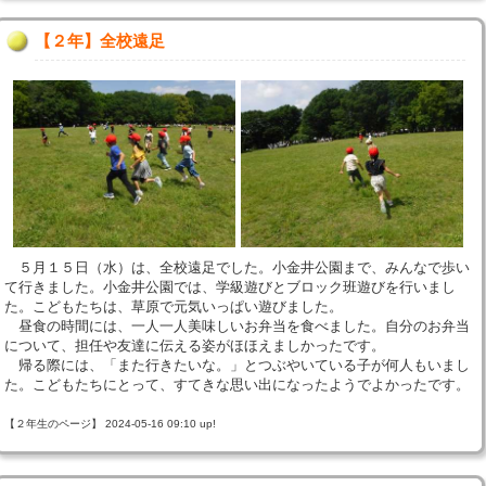
【２年】全校遠足
５月１５日（水）は、全校遠足でした。小金井公園まで、みんなで歩い
て行きました。小金井公園では、学級遊びとブロック班遊びを行いまし
た。こどもたちは、草原で元気いっぱい遊びました。
昼食の時間には、一人一人美味しいお弁当を食べました。自分のお弁当
について、担任や友達に伝える姿がほほえましかったです。
帰る際には、「また行きたいな。」とつぶやいている子が何人もいまし
た。こどもたちにとって、すてきな思い出になったようでよかったです。
【２年生のページ】 2024-05-16 09:10 up!