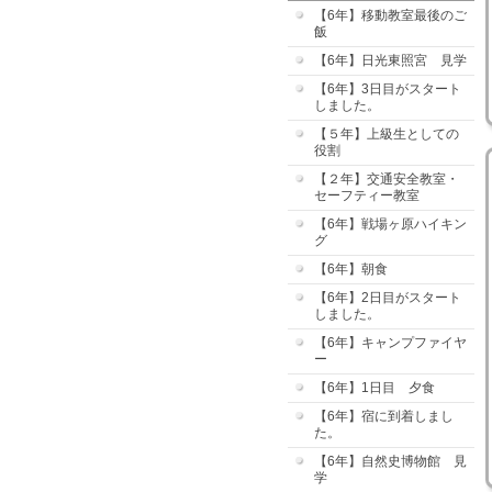
【6年】移動教室最後のご
飯
【6年】日光東照宮 見学
【6年】3日目がスタート
しました。
【５年】上級生としての
役割
【２年】交通安全教室・
セーフティー教室
【6年】戦場ヶ原ハイキン
グ
【6年】朝食
【6年】2日目がスタート
しました。
【6年】キャンプファイヤ
ー
【6年】1日目 夕食
【6年】宿に到着しまし
た。
【6年】自然史博物館 見
学