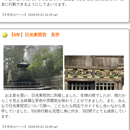
全に行動できるようにしてまいります。
【６年生のページ】 2024-05-31 14:18 up!
【6年】日光東照宮 見学
お土産を買い、日光東照宮に到着しました。生憎の雨でしたが、雨だか
らこそ見える綺麗な景色や雰囲気を味わうことができました。また、みん
なで日光東照宮について調べ、こどもたち同志でガイドをし合いながら見
学していました。5分前行動も完璧に身に付き、3日間でとても成長してい
ます。
【６年生のページ】 2024-05-31 14:08 up!