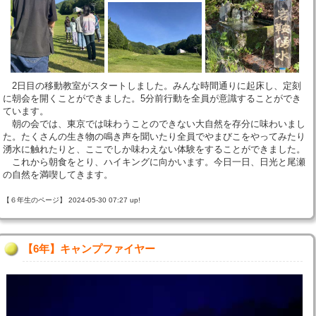
2日目の移動教室がスタートしました。みんな時間通りに起床し、定刻
に朝会を開くことができました。5分前行動を全員が意識することができ
ています。
朝の会では、東京では味わうことのできない大自然を存分に味わいまし
た。たくさんの生き物の鳴き声を聞いたり全員でやまびこをやってみたり
湧水に触れたりと、ここでしか味わえない体験をすることができました。
これから朝食をとり、ハイキングに向かいます。今日一日、日光と尾瀬
の自然を満喫してきます。
【６年生のページ】 2024-05-30 07:27 up!
【6年】キャンプファイヤー