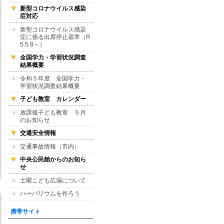
新型コロナウイルス感染
症対応
新型コロナウイルス感染
症に係る出席停止基準（R
5.5.8～）
全国学力・学習状況調査
結果概要
令和５年度 全国学力・
学習状況調査結果概要
子ども教室 カレンダー
放課後子ども教室 ５月
のお知らせ
交通安全情報
交通事故情報（市内）
中央公民館からのお知ら
せ
土曜こども広場について
ハーバリウムを作ろう
携帯サイト