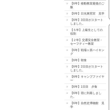
【6年】移動教室最後のご
飯
【6年】日光東照宮 見学
【6年】3日目がスタート
しました。
【５年】上級生としての
役割
【２年】交通安全教室・
セーフティー教室
【6年】戦場ヶ原ハイキン
グ
【6年】朝食
【6年】2日目がスタート
しました。
【6年】キャンプファイヤ
ー
【6年】1日目 夕食
【6年】宿に到着しまし
た。
【6年】自然史博物館 見
学