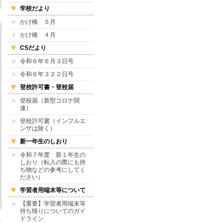
学校だより
かけ橋 ５月
かけ橋 ４月
CSだより
令和６年６月３日号
令和６年３２２日号
登校許可書・登校届
登校届（新型コロナ関
連）
登校許可書（インフルエ
ンザは除く）
新一年生のしおり
令和７年度 新１年生の
しおり（転入の際にも持
ち物などの参考にしてく
ださい）
学習者用端末等について
【重要】学習者用端末等
持ち帰りについてのガイ
ドライン