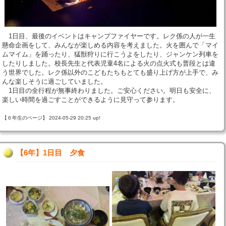
1日目、最後のイベントはキャンプファイヤーです。レク係の人が一生
懸命企画をして、みんなが楽しめる内容を考えました。火を囲んで「マイ
ムマイム」を踊ったり、猛獣狩りに行こうよをしたり、ジャンケン列車を
したりしました。校長先生と代表児童4名による火の点火式も普段とは違
う世界でした。レク係以外のこどもたちもとても盛り上げ方が上手で、み
んな楽しそうに過ごしていました。
1日目の全行程が無事終わりました。ご安心ください。明日も安全に、
楽しい時間を過ごすことができるように見守って参ります。
【６年生のページ】 2024-05-29 20:25 up!
【6年】1日目 夕食