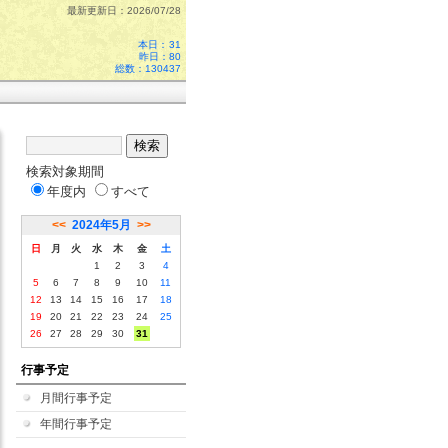
最新更新日：2026/07/28
本日：
31
昨日：80
総数：130437
検索対象期間
年度内
すべて
<<
2024年5月
>>
日
月
火
水
木
金
土
1
2
3
4
5
6
7
8
9
10
11
12
13
14
15
16
17
18
19
20
21
22
23
24
25
26
27
28
29
30
31
行事予定
月間行事予定
年間行事予定