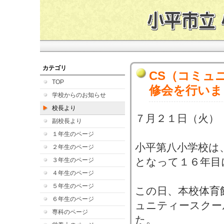
カテゴリ
CS（コミュ
TOP
修会を行いま
学校からのお知らせ
校長より
７月２１日（火）
副校長より
１年生のページ
小平第八小学校は
２年生のページ
となって１６年目
３年生のページ
４年生のページ
５年生のページ
この日、本校体育
６年生のページ
ュニティースクー
専科のページ
た。