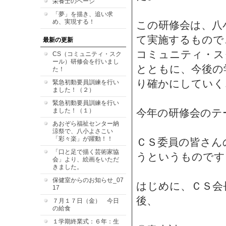
栄養士のページ
「夢」を描き、追い求
め、実現する！
この研修会は、八
て実施するもので
最新の更新
コミュニティ・ス
CS（コミュニティ・スク
ール）研修会を行いまし
とともに、今後の
た！
り確かにしていく
緊急初動要員訓練を行い
ました！（２）
緊急初動要員訓練を行い
ました！（１）
今年の研修会のテ
あおぞら福祉センター納
涼祭で、八小よさこい
「彩々楽」が躍動！！
ＣＳ委員の皆さん
「口と足で描く芸術家協
うというものです
会」より、絵画をいただ
きました。
保健室からのお知らせ_07
はじめに、ＣＳ会
17
後、
７月１７日（金） 今日
の給食
１学期終業式：６年：生