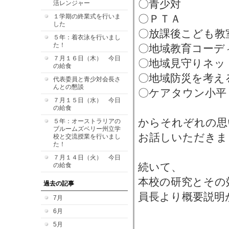
〇青少対
活レンジャー
１学期の終業式を行いま
〇ＰＴＡ
した
〇放課後こども教
５年：着衣泳を行いまし
た！
〇地域教育コーデ
７月１６日（木） 今日
〇地域見守りネッ
の給食
〇地域防災を考え
代表委員と青少対会長さ
んとの懇談
〇ケアタウン小平
７月１５日（水） 今日
の給食
からそれぞれの思
５年：オーストラリアの
ブルームズベリー州立学
お話しいただきま
校と交流授業を行いまし
た！
７月１４日（火） 今日
続いて、
の給食
本校の研究とその
過去の記事
員長より概要説明
7月
6月
5月