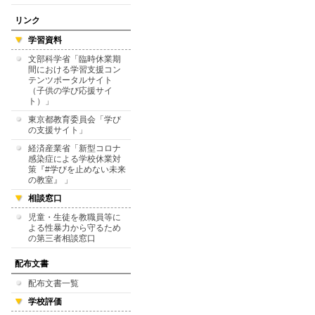
リンク
学習資料
文部科学省「臨時休業期
間における学習支援コン
テンツポータルサイト
（子供の学び応援サイ
ト）」
東京都教育委員会「学び
の支援サイト」
経済産業省「新型コロナ
感染症による学校休業対
策『#学びを止めない未来
の教室』 」
相談窓口
児童・生徒を教職員等に
よる性暴力から守るため
の第三者相談窓口
配布文書
配布文書一覧
学校評価