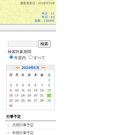
最新更新日：2026/07/28
本日：
11
昨日：63
総数：130480
検索対象期間
年度内
すべて
<<
2024年6月
>>
日
月
火
水
木
金
土
1
2
3
4
5
6
7
8
9
10
11
12
13
14
15
16
17
18
19
20
21
22
23
24
25
26
27
28
29
30
行事予定
月間行事予定
年間行事予定