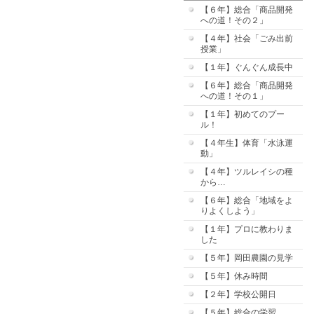
【６年】総合「商品開発
への道！その２」
【４年】社会「ごみ出前
授業」
【１年】ぐんぐん成長中
【６年】総合「商品開発
への道！その１」
【１年】初めてのプー
ル！
【４年生】体育「水泳運
動」
【４年】ツルレイシの種
から…
【６年】総合「地域をよ
りよくしよう」
【１年】プロに教わりま
した
【５年】岡田農園の見学
【５年】休み時間
【２年】学校公開日
【５年】総合の学習