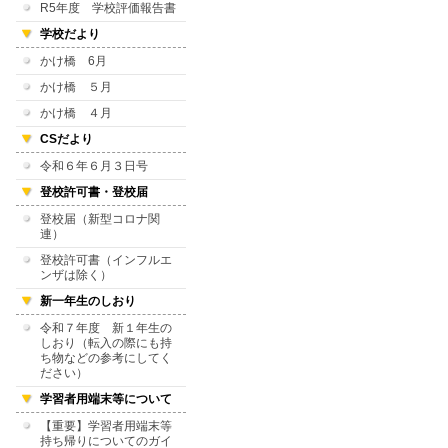
R5年度 学校評価報告書
学校だより
かけ橋 6月
かけ橋 ５月
かけ橋 ４月
CSだより
令和６年６月３日号
登校許可書・登校届
登校届（新型コロナ関
連）
登校許可書（インフルエ
ンザは除く）
新一年生のしおり
令和７年度 新１年生の
しおり（転入の際にも持
ち物などの参考にしてく
ださい）
学習者用端末等について
【重要】学習者用端末等
持ち帰りについてのガイ