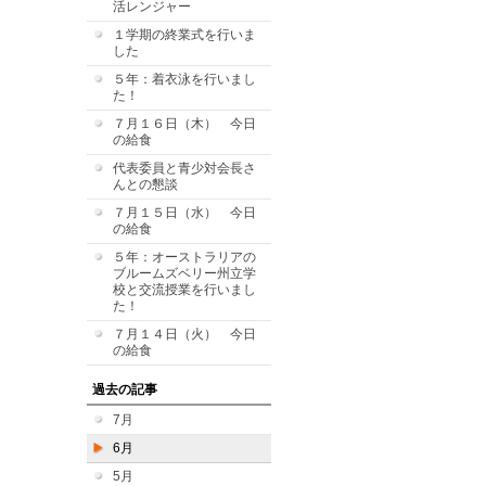
活レンジャー
１学期の終業式を行いま
した
５年：着衣泳を行いまし
た！
７月１６日（木） 今日
の給食
代表委員と青少対会長さ
んとの懇談
７月１５日（水） 今日
の給食
５年：オーストラリアの
ブルームズベリー州立学
校と交流授業を行いまし
た！
７月１４日（火） 今日
の給食
過去の記事
7月
6月
5月