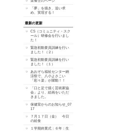
栄養士のページ
「夢」を描き、追い求
め、実現する！
最新の更新
CS（コミュニティ・スク
ール）研修会を行いまし
た！
緊急初動要員訓練を行い
ました！（２）
緊急初動要員訓練を行い
ました！（１）
あおぞら福祉センター納
涼祭で、八小よさこい
「彩々楽」が躍動！！
「口と足で描く芸術家協
会」より、絵画をいただ
きました。
保健室からのお知らせ_07
17
７月１７日（金） 今日
の給食
１学期終業式：６年：生