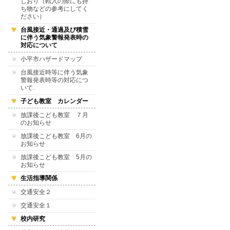
しおり（転入の際にも持
ち物などの参考にしてく
ださい）
台風接近・通過及び積雪
に伴う気象警報発表時の
対応について
小平市ハザードマップ
台風接近時等に伴う気象
警報発表時等の対応につ
いて.
子ども教室 カレンダー
放課後こども教室 ７月
のお知らせ
放課後こども教室 6月の
お知らせ
放課後こども教室 5月の
お知らせ
生活指導関係
交通安全２
交通安全１
校内研究