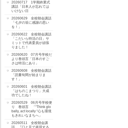
20260717 1学期終業式
講話「日本人が忘れては
いけない日
20260629 全校朝会講話
「七夕の笹に感謝の思い
を！」
20260622 全校朝会講話
「こだいら特活の日」サ
ミットで代表委員が頑張
りました！
20260620 07月号学校だ
より巻頭言「日本のすご
さは特活にあり」
20260608 全校朝会講話
「読書旬間が始まりま
す！」.
20260601 全校朝会講話
「はちのこまつり」大成
功でしたね！
20260529 06月号学校便
り 巻頭言 「“Think glo
bally, act locally “心も環境
もきれいなまちへ」
20260511 全校朝会講
話 『口と足で表現する