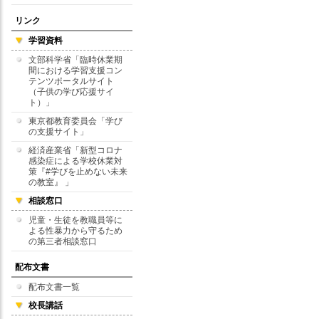
リンク
学習資料
文部科学省「臨時休業期
間における学習支援コン
テンツポータルサイト
（子供の学び応援サイ
ト）」
東京都教育委員会「学び
の支援サイト」
経済産業省「新型コロナ
感染症による学校休業対
策『#学びを止めない未来
の教室』 」
相談窓口
児童・生徒を教職員等に
よる性暴力から守るため
の第三者相談窓口
配布文書
配布文書一覧
校長講話