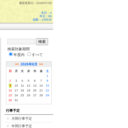
最新更新日：2026/07/28
本日：
4
昨日：69
総数：130618
検索対象期間
年度内
すべて
<<
2026年8月
>>
日
月
火
水
木
金
土
1
2
3
4
5
6
7
8
9
10
11
12
13
14
15
16
17
18
19
20
21
22
23
24
25
26
27
28
29
30
31
行事予定
月間行事予定
年間行事予定