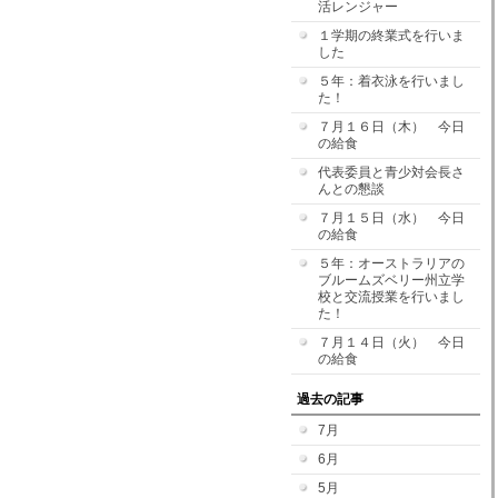
活レンジャー
１学期の終業式を行いま
した
５年：着衣泳を行いまし
た！
７月１６日（木） 今日
の給食
代表委員と青少対会長さ
んとの懇談
７月１５日（水） 今日
の給食
５年：オーストラリアの
ブルームズベリー州立学
校と交流授業を行いまし
た！
７月１４日（火） 今日
の給食
過去の記事
7月
6月
5月