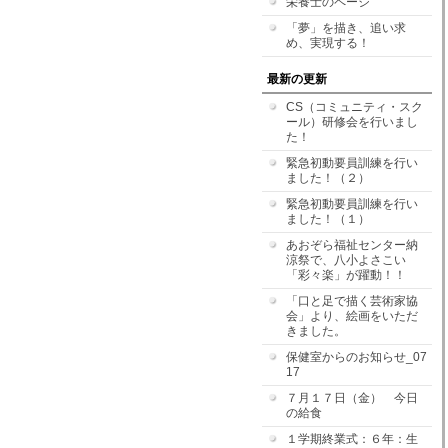
栄養士のページ
「夢」を描き、追い求
め、実現する！
最新の更新
CS（コミュニティ・スク
ール）研修会を行いまし
た！
緊急初動要員訓練を行い
ました！（２）
緊急初動要員訓練を行い
ました！（１）
あおぞら福祉センター納
涼祭で、八小よさこい
「彩々楽」が躍動！！
「口と足で描く芸術家協
会」より、絵画をいただ
きました。
保健室からのお知らせ_07
17
７月１７日（金） 今日
の給食
１学期終業式：６年：生