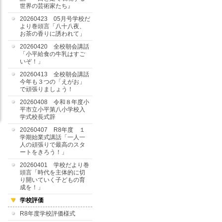
世界の芸術家たち』
20260423 05月号学校だ
より巻頭言「八十八夜、
お茶の香りに誘われて」
20260420 全校朝会講話
「小平給食の牛乳はすご
いぞ！」
20260413 全校朝会講話
今年も３つの「えがお」
で頑張りましょう！
20260408 令和８年度小
平市立小平第八小学校入
学式校長式辞
20260407 R8年度 １
学期始業式講話「一人一
人の頑張りで最高のスタ
ートをきろう！」
20260401 学校だより巻
頭言「時代を主体的に切
り開いていく子どもの育
成を！」
学校評価
R8年度学校評価様式