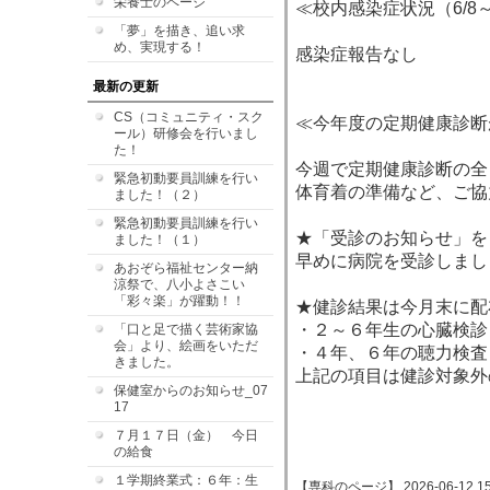
栄養士のページ
≪校内感染症状況（6/8～
「夢」を描き、追い求
め、実現する！
感染症報告なし
最新の更新
CS（コミュニティ・スク
≪今年度の定期健康診断
ール）研修会を行いまし
た！
今週で定期健康診断の全
緊急初動要員訓練を行い
体育着の準備など、ご協
ました！（２）
緊急初動要員訓練を行い
★「受診のお知らせ」を
ました！（１）
早めに病院を受診しまし
あおぞら福祉センター納
涼祭で、八小よさこい
「彩々楽」が躍動！！
★健診結果は今月末に配
・２～６年生の心臓検診
「口と足で描く芸術家協
会」より、絵画をいただ
・４年、６年の聴力検査
きました。
上記の項目は健診対象外
保健室からのお知らせ_07
17
７月１７日（金） 今日
保健室
の給食
１学期終業式：６年：生
【専科のページ】 2026-06-12 15: