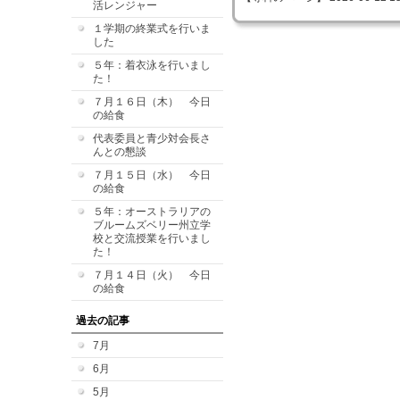
活レンジャー
１学期の終業式を行いま
した
５年：着衣泳を行いまし
た！
７月１６日（木） 今日
の給食
代表委員と青少対会長さ
んとの懇談
７月１５日（水） 今日
の給食
５年：オーストラリアの
ブルームズベリー州立学
校と交流授業を行いまし
た！
７月１４日（火） 今日
の給食
過去の記事
7月
6月
5月