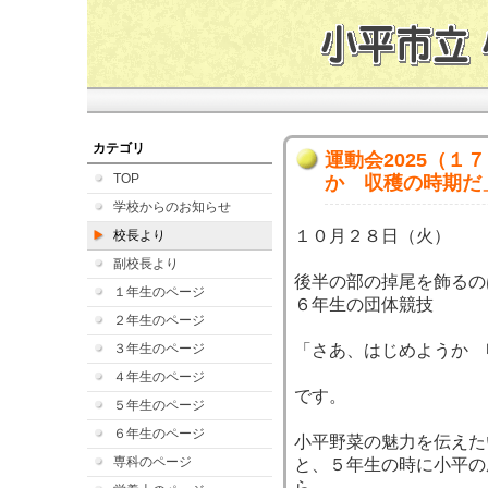
カテゴリ
運動会2025（１
TOP
か 収穫の時期だ
学校からのお知らせ
１０月２８日（火）
校長より
副校長より
後半の部の掉尾を飾るの
１年生のページ
６年生の団体競技
２年生のページ
３年生のページ
「さあ、はじめようか 
４年生のページ
です。
５年生のページ
６年生のページ
小平野菜の魅力を伝えた
専科のページ
と、５年生の時に小平の
ら、