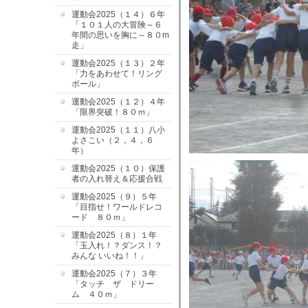
運動会2025（１４）６年
「１０１人の大冒険～６
年間の思いを胸に～８０m
走」
運動会2025（１３）２年
「力をあわせて！リング
ボール」
運動会2025（１２）４年
「限界突破！８０ｍ」
運動会2025（１１）八小
よさこい（２，４，６
年）
運動会2025（１０）保護
者の入れ替え＆応援合戦
運動会2025（９）５年
「目指せ！ワールドレコ
ード ８０ｍ」
運動会2025（８）１年
「玉入れ！？ダンス！？
みんな いいね！！」
運動会2025（７）３年
「タッチ ザ ドリー
ム ４０ｍ」