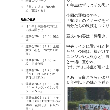
栄養士のページ
６年生はずっとその思い
「夢」を描き、追い求
め、実現する！
今回の運動会でも、
最新の更新
「収穫」のイメージをベ
自分たちの競技をつくり
【１年】保護者の方によ
る読み聞かせ
競技の内容は「棒引き」
運動会2025（２０）閉会
式
中央ラインに置かれた棒
運動会2025（１９）全校
競技「心を一つに大玉送
ただ、今回は、棒だけで
り」
ニンジンや大根など、野
運動会2025（１８）全
と一緒に置かれ、
校：応援合戦
それぞれに得点が違いま
運動会2025（１７）６年
「さあ、はじめようか
さあ、赤白どちらがより
収穫の時期だ」
５年生以下の妹たち弟た
運動会2025（１６）２年
「キャリングハピネス ラ
ン！４０ｍ」
運動会2025（１５）４年
「THE GREATEST SHOW
MAN～刮目せよ 台風の
目～」