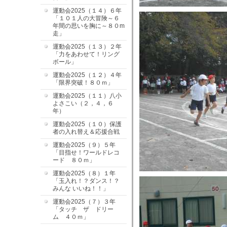
運動会2025（１４）６年
「１０１人の大冒険～６
年間の思いを胸に～８０m
走」
運動会2025（１３）２年
「力をあわせて！リング
ボール」
運動会2025（１２）４年
「限界突破！８０ｍ」
運動会2025（１１）八小
よさこい（２，４，６
年）
運動会2025（１０）保護
者の入れ替え＆応援合戦
運動会2025（９）５年
「目指せ！ワールドレコ
ード ８０ｍ」
運動会2025（８）１年
「玉入れ！？ダンス！？
みんな いいね！！」
運動会2025（７）３年
「タッチ ザ ドリー
ム ４０ｍ」