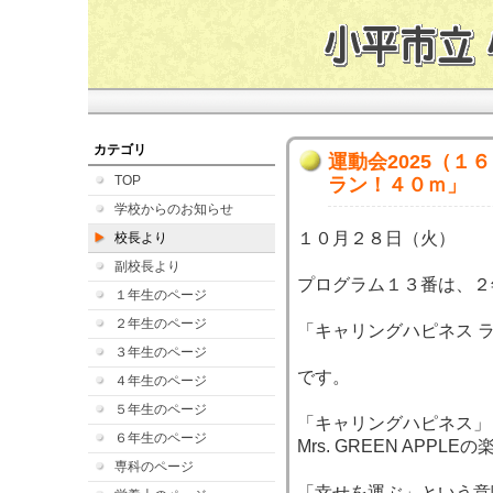
カテゴリ
運動会2025（１
TOP
ラン！４０ｍ」
学校からのお知らせ
１０月２８日（火）
校長より
副校長より
プログラム１３番は、２
１年生のページ
２年生のページ
「キャリングハピネス 
３年生のページ
です。
４年生のページ
５年生のページ
「キャリングハピネス」
６年生のページ
Mrs. GREEN APP
専科のページ
「幸せを運ぶ」という意