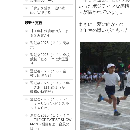
栄養士のページ
いったポジティブな感情
「夢」を描き、追い求
マが描かれています。
め、実現する！
最新の更新
まさに、夢に向かって！
２年生の思いがこもった
【１年】保護者の方によ
る読み聞かせ
運動会2025（２０）閉会
式
運動会2025（１９）全校
競技「心を一つに大玉送
り」
運動会2025（１８）全
校：応援合戦
運動会2025（１７）６年
「さあ、はじめようか
収穫の時期だ」
運動会2025（１６）２年
「キャリングハピネス ラ
ン！４０ｍ」
運動会2025（１５）４年
「THE GREATEST SHOW
MAN～刮目せよ 台風の
目～」