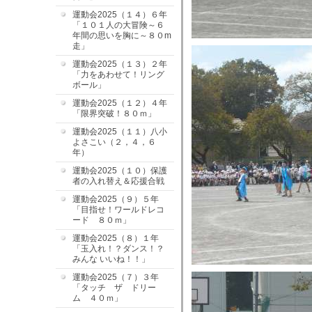
運動会2025（１４）６年
「１０１人の大冒険～６
年間の思いを胸に～８０m
走」
運動会2025（１３）２年
「力をあわせて！リング
ボール」
運動会2025（１２）４年
「限界突破！８０ｍ」
運動会2025（１１）八小
よさこい（２，４，６
年）
運動会2025（１０）保護
者の入れ替え＆応援合戦
運動会2025（９）５年
「目指せ！ワールドレコ
ード ８０ｍ」
運動会2025（８）１年
「玉入れ！？ダンス！？
みんな いいね！！」
運動会2025（７）３年
「タッチ ザ ドリー
ム ４０ｍ」