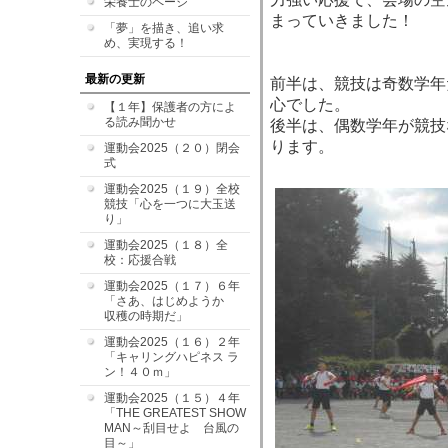
栄養士のページ
まっていきました！
「夢」を描き、追い求
め、実現する！
最新の更新
前半は、競技は奇数学年
心でした。
【１年】保護者の方によ
る読み聞かせ
後半は、偶数学年が競技
ります。
運動会2025（２０）閉会
式
運動会2025（１９）全校
競技「心を一つに大玉送
り」
運動会2025（１８）全
校：応援合戦
運動会2025（１７）６年
「さあ、はじめようか
収穫の時期だ」
運動会2025（１６）２年
「キャリングハピネス ラ
ン！４０ｍ」
運動会2025（１５）４年
「THE GREATEST SHOW
MAN～刮目せよ 台風の
目～」