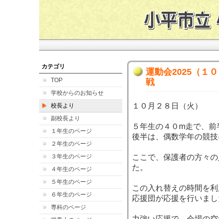
カテゴリ
運動会2025（１
TOP
戦
学校からのお知らせ
１０月２８日（火）
校長より
副校長より
５年生の４０m走で、前
１年生のページ
後半は、偶数学年の競技
２年生のページ
３年生のページ
ここで、保護者の方々の
た。
４年生のページ
５年生のページ
この入れ替えの時間を利
６年生のページ
応援団が応援を行いまし
専科のページ
力強い応援で、会場の空