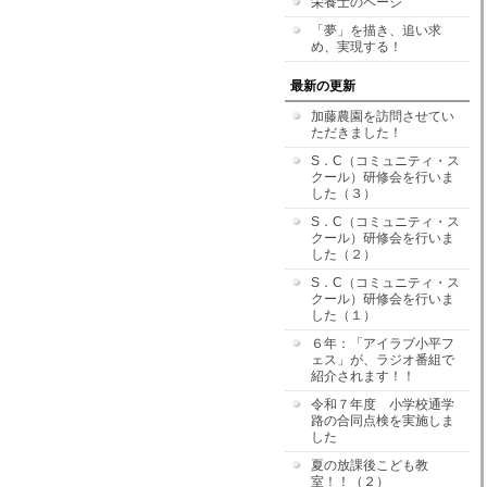
栄養士のページ
「夢」を描き、追い求
め、実現する！
最新の更新
加藤農園を訪問させてい
ただきました！
S．C（コミュニティ・ス
クール）研修会を行いま
した（３）
S．C（コミュニティ・ス
クール）研修会を行いま
した（２）
S．C（コミュニティ・ス
クール）研修会を行いま
した（１）
６年：「アイラブ小平フ
ェス」が、ラジオ番組で
紹介されます！！
令和７年度 小学校通学
路の合同点検を実施しま
した
夏の放課後こども教
室！！（２）