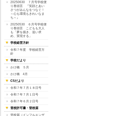
20250630 ７月号学校便
り巻頭言 『笑顔とあい
さつがみんなをつなぐ！
～心も環境もきれいなま
ち～』
20250530 ６月号学校便
り巻頭言 こどもも大人
も「夢を描き、追い求
め、実現する」
学校経営方針
令和７年度 学校経営方
針
学校だより
かけ橋 ５月
かけ橋 4月
CSだより
令和７年７月１８日号
令和７年７月１日号
令和７年６月２日号
登校許可書・登校届
登校届（インフルエンザ