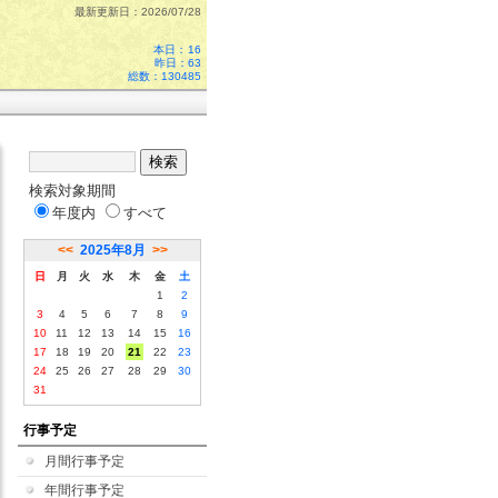
最新更新日：2026/07/28
本日：
16
昨日：63
総数：130485
検索対象期間
年度内
すべて
<<
2025年8月
>>
日
月
火
水
木
金
土
1
2
3
4
5
6
7
8
9
10
11
12
13
14
15
16
17
18
19
20
21
22
23
24
25
26
27
28
29
30
31
行事予定
月間行事予定
年間行事予定