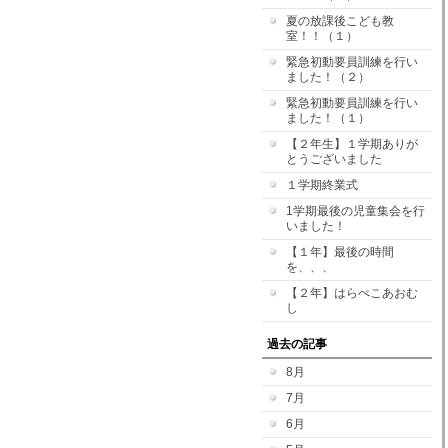
夏の放課後こども教
室！！（１）
緊急初動要員訓練を行い
ました！（２）
緊急初動要員訓練を行い
ました！（１）
【２年生】１学期ありが
とうございました
１学期終業式
1学期最後の児童集会を行
いました！
【１年】最後の時間
を、、、
【２年】はらぺこあおむ
し
過去の記事
8月
7月
6月