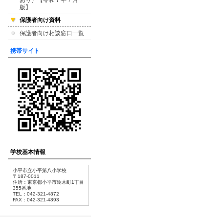
あり）【令和７年７月
版】
保護者向け資料
保護者向け相談窓口一覧
携帯サイト
学校基本情報
小平市立小平第八小学校
〒187-0011
住所：東京都小平市鈴木町1丁目
355番地
TEL：042-321-4872
FAX：042-321-4893