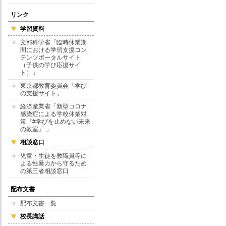
リンク
学習資料
文部科学省「臨時休業期
間における学習支援コン
テンツポータルサイト
（子供の学び応援サイ
ト）」
東京都教育委員会「学び
の支援サイト」
経済産業省「新型コロナ
感染症による学校休業対
策『#学びを止めない未来
の教室』 」
相談窓口
児童・生徒を教職員等に
よる性暴力から守るため
の第三者相談窓口
配布文書
配布文書一覧
校長講話