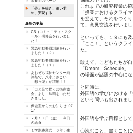
栄養士のページ
これまでの研究授業の協
「夢」を描き、追い求
「授業におけるクライマ
め、実現する！
を捉えて、それをつくり
最新の更新
て、意見交流を行いまし
CS（コミュニティ・スク
ール）研修会を行いまし
といっても、１９にも及
た！
「ここ！」というクライ
緊急初動要員訓練を行い
た。
ました！（２）
緊急初動要員訓練を行い
敢えて、こどもたちが自
ました！（１）
「Dream Schedule」
あおぞら福祉センター納
の場面が話題の中心にな
涼祭で、八小よさこい
「彩々楽」が躍動！！
と同時に、
「口と足で描く芸術家協
外国語の学びにおける「
会」より、絵画をいただ
きました。
という問いも出されまし
保健室からのお知らせ_07
17
外国語を学ぶ目標として
７月１７日（金） 今日
の給食
１学期終業式：６年：生
〇読むこと、書くことに