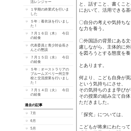
活レンジャー
と、話すこと、書くこと
１学期の終業式を行いま
において、活用できる基
した
５年：着衣泳を行いまし
〇自分の考えや気持ちな
た！
な力を養う。
７月１６日（木） 今日
の給食
〇外国語の背景にある文
代表委員と青少対会長さ
慮しながら、主体的に外
んとの懇談
を図ろうとする態度を養
７月１５日（水） 今日
の給食
とあります。
５年：オーストラリアの
ブルームズベリー州立学
何より、こども自身が英
校と交流授業を行いまし
た！
という気持ちにさせ、
その気持ちのまま学びが
７月１４日（火） 今日
の給食
その授業の組み立て自体
ただきました。
過去の記事
7月
「探究」については、
6月
こどもが将来にわたって
5月