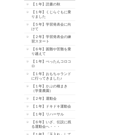
【１年】読書の秋
【１年】くじらぐもに乗
りました
【５年】学習発表会に向
けて
【２年】学習発表会の練
習スタート
【６年】困難や苦難を乗
り越えて
【１年】ぺったんコロコ
ロ
【１年】おもちゃランド
に行ってきました♪
【１年】かぶの種まき
（学童農園）
【２年】運動会
【１年】ドキドキ運動会
【１年】リハーサル
【６年】いざ、伝説に残
る運動会へ・・・
【１年】「玉入れ」して