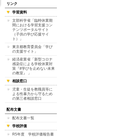
リンク
学習資料
文部科学省「臨時休業期
間における学習支援コン
テンツポータルサイト
（子供の学び応援サイ
ト）」
東京都教育委員会「学び
の支援サイト」
経済産業省「新型コロナ
感染症による学校休業対
策『#学びを止めない未来
の教室』 」
相談窓口
児童・生徒を教職員等に
よる性暴力から守るため
の第三者相談窓口
配布文書
配布文書一覧
学校評価
R5年度 学校評価報告書