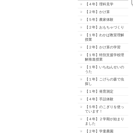
【４年】理科見学
【２年】かけ算
【５年】農家体験
【２年】おもちゃづくり
【１年】わかば教室理解
授業
【２年】かけ算の学習
【１年】特別支援学校理
解推進授業
【１年】いちねんせいの
うた
【１年】こげらの森で虫
探し
【１年】発育測定
【４年】手話体験
【５年】のこぎりを使っ
ています！
【４年】２学期が始まり
ました
【２年】学童農園