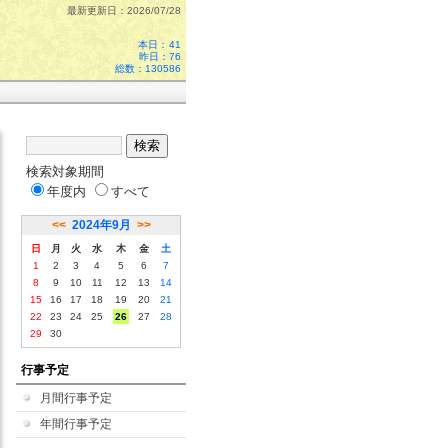
最新更新日：2026/07/28
本日：
41
昨日：76
総数：130586
検索対象期間
年度内
すべて
<<
2024年9月
>>
日
月
火
水
木
金
土
1
2
3
4
5
6
7
8
9
10
11
12
13
14
15
16
17
18
19
20
21
22
23
24
25
26
27
28
29
30
行事予定
月間行事予定
年間行事予定