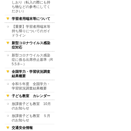
しおり（転入の際にも持
ち物などの参考にしてく
ださい）
学習者用端末等について
【重要】学習者用端末等
持ち帰りについてのガイ
ドライン
新型コロナウイルス感染
症対応
新型コロナウイルス感染
症に係る出席停止基準（R
5.5.8～）
全国学力・学習状況調査
結果概要
令和５年度 全国学力・
学習状況調査結果概要
子ども教室 カレンダー
放課後子ども教室 10月
のお知らせ
放課後子ども教室 ５月
のお知らせ
交通安全情報