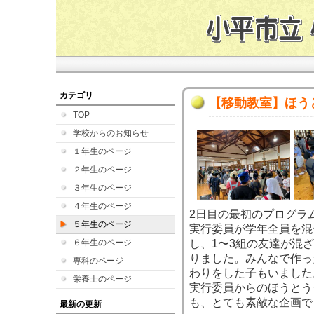
カテゴリ
【移動教室】ほう
TOP
学校からのお知らせ
１年生のページ
２年生のページ
３年生のページ
４年生のページ
2日目の最初のプログラ
５年生のページ
実行委員が学年全員を混
６年生のページ
し、1〜3組の友達が混
りました。みんなで作っ
専科のページ
わりをした子もいました
栄養士のページ
実行委員からのほうとう
も、とても素敵な企画で
最新の更新