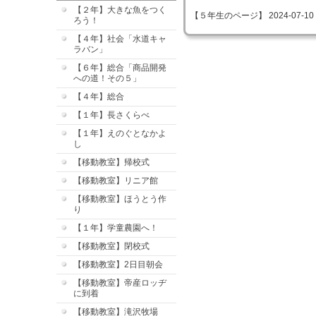
【２年】大きな魚をつく
【５年生のページ】 2024-07-10 15
ろう！
【４年】社会「水道キャ
ラバン」
【６年】総合「商品開発
への道！その５」
【４年】総合
【１年】長さくらべ
【１年】えのぐとなかよ
し
【移動教室】帰校式
【移動教室】リニア館
【移動教室】ほうとう作
り
【１年】学童農園へ！
【移動教室】閉校式
【移動教室】2日目朝会
【移動教室】帝産ロッヂ
に到着
【移動教室】滝沢牧場