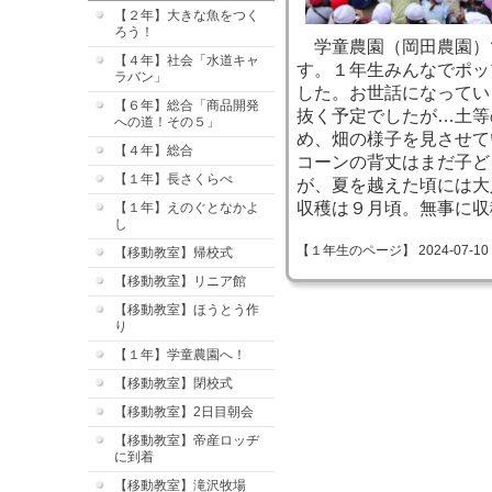
【２年】大きな魚をつく
ろう！
学童農園（岡田農園）
【４年】社会「水道キャ
す。１年生みんなでポッ
ラバン」
した。お世話になってい
【６年】総合「商品開発
抜く予定でしたが…土等
への道！その５」
め、畑の様子を見させて
【４年】総合
コーンの背丈はまだ子ど
【１年】長さくらべ
が、夏を越えた頃には大
収穫は９月頃。無事に収
【１年】えのぐとなかよ
し
【１年生のページ】 2024-07-10 08
【移動教室】帰校式
【移動教室】リニア館
【移動教室】ほうとう作
り
【１年】学童農園へ！
【移動教室】閉校式
【移動教室】2日目朝会
【移動教室】帝産ロッヂ
に到着
【移動教室】滝沢牧場