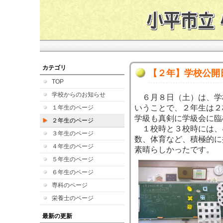
カテゴリ
【２年】学校公開
TOP
学校からのお知らせ
６月８日（土）は、学
いうことで、２年生は２
１年生のページ
学級も真剣に学級会に臨
２年生のページ
１校時と３校時には、
３年生のページ
数、体育など、積極的に
４年生のページ
素晴らしかったです。
５年生のページ
６年生のページ
専科のページ
栄養士のページ
最新の更新