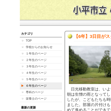
カテゴリ
【6年】3日目が
TOP
学校からのお知らせ
１年生のページ
２年生のページ
３年生のページ
４年生のページ
５年生のページ
６年生のページ
日光移動教室は、いよ
専科のページ
朝は生憎の雨となってし
栄養士のページ
したが、こどもたちも時
ました。部屋の片付けも
最新の更新
めて進めることができて