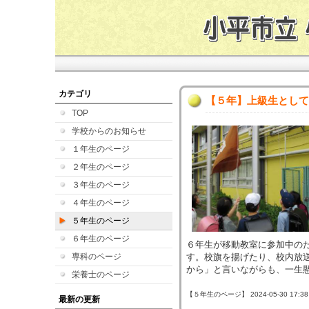
カテゴリ
【５年】上級生として
TOP
学校からのお知らせ
１年生のページ
２年生のページ
３年生のページ
４年生のページ
５年生のページ
６年生のページ
６年生が移動教室に参加中の
専科のページ
す。校旗を揚げたり、校内放
から」と言いながらも、一生
栄養士のページ
【５年生のページ】 2024-05-30 17:38 
最新の更新