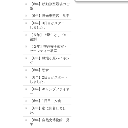
【6年】移動教室最後のご
飯
【6年】日光東照宮 見学
【6年】3日目がスタート
しました。
【５年】上級生としての
役割
【２年】交通安全教室・
セーフティー教室
【6年】戦場ヶ原ハイキン
グ
【6年】朝食
【6年】2日目がスタート
しました。
【6年】キャンプファイヤ
ー
【6年】1日目 夕食
【6年】宿に到着しまし
た。
【6年】自然史博物館 見
学