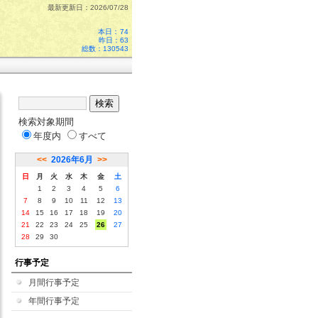
最新更新日：2026/07/28
本日：
74
昨日：63
総数：130543
検索対象期間
年度内
すべて
<<
2026年6月
>>
日
月
火
水
木
金
土
1
2
3
4
5
6
7
8
9
10
11
12
13
14
15
16
17
18
19
20
21
22
23
24
25
26
27
28
29
30
行事予定
月間行事予定
年間行事予定