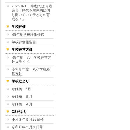
20260401 学校だより巻
頭言「時代を主体的に切
り開いていく子どもの育
成を！」
学校評価
R8年度学校評価様式
学校評価報告書
学校経営方針
R8年度 八小学校経営方
針スライド
令和８年度 八小学校経
営方針
学校だより
かけ橋 6月
かけ橋 ５月
かけ橋 ４月
CSだより
令和８年５月29日号
令和８年５月１日号