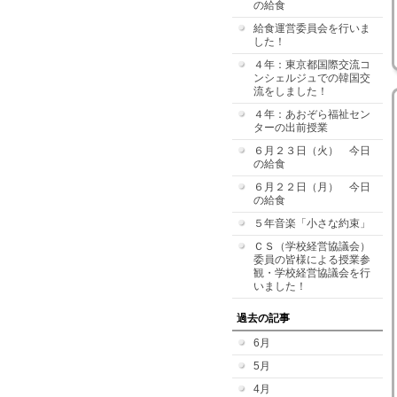
の給食
給食運営委員会を行いま
した！
４年：東京都国際交流コ
ンシェルジュでの韓国交
流をしました！
４年：あおぞら福祉セン
ターの出前授業
６月２３日（火） 今日
の給食
６月２２日（月） 今日
の給食
５年音楽「小さな約束」
ＣＳ（学校経営協議会）
委員の皆様による授業参
観・学校経営協議会を行
いました！
過去の記事
6月
5月
4月