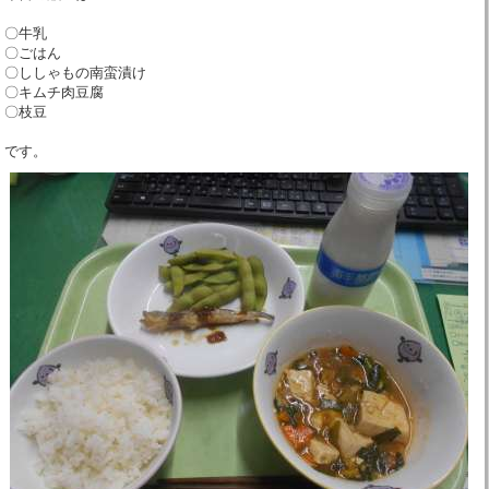
〇牛乳
〇ごはん
〇ししゃもの南蛮漬け
〇キムチ肉豆腐
〇枝豆
です。