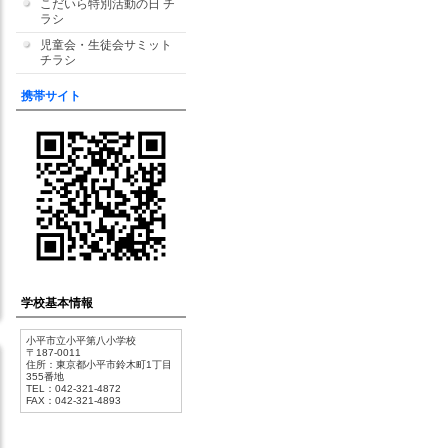
こだいら特別活動の日 チ
ラシ
児童会・生徒会サミット
チラシ
携帯サイト
学校基本情報
小平市立小平第八小学校
〒187-0011
住所：東京都小平市鈴木町1丁目
355番地
TEL：042-321-4872
FAX：042-321-4893