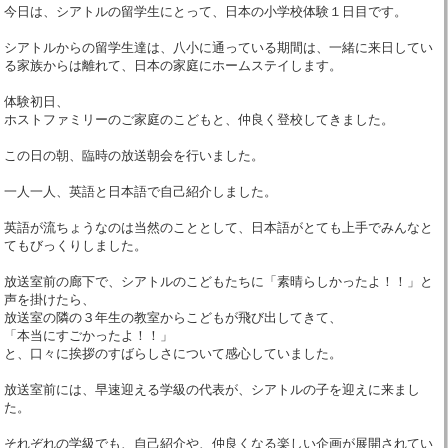
今日は、シアトルの留学生にとって、日本の小学校体験１日目です。
シアトルからの留学生達は、八小に通っている期間は、一緒に来日してい
る家族からは離れて、日本の家庭にホームステイします。
体験初日、
ホストファミリーのご家庭のこどもと、仲良く登校してきました。
この日の朝、臨時の放送朝会を行いました。
一人一人、英語と日本語で自己紹介しました。
英語が流ちょうなのは当然のこととして、日本語がとても上手でみんなと
てもびっくりしました。
放送室前の廊下で、シアトルのこどもたちに「素晴らしかったよ！！」と
声を掛けたら、
放送室の隣の３年生の教室からこどもが飛び出してきて、
「本当にすごかったよ！！」
と、口々に挨拶のすばらしさについて感心していました。
放送室前には、早速迎える学級の代表が、シアトルの子を迎えに来まし
た。
それぞれの学級でも、自己紹介や、仲良くなる楽しい企画が展開されてい