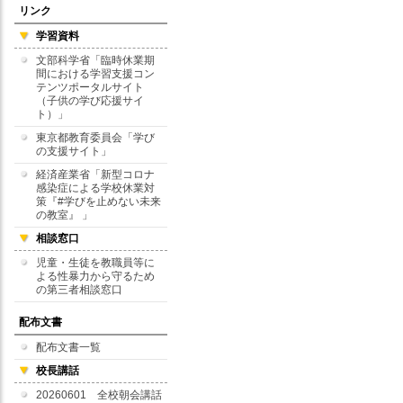
リンク
学習資料
文部科学省「臨時休業期
間における学習支援コン
テンツポータルサイト
（子供の学び応援サイ
ト）」
東京都教育委員会「学び
の支援サイト」
経済産業省「新型コロナ
感染症による学校休業対
策『#学びを止めない未来
の教室』 」
相談窓口
児童・生徒を教職員等に
よる性暴力から守るため
の第三者相談窓口
配布文書
配布文書一覧
校長講話
20260601 全校朝会講話