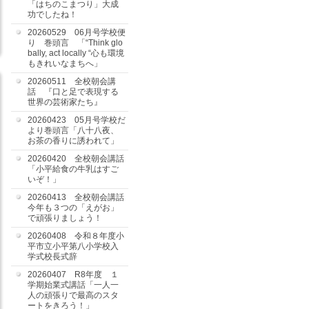
「はちのこまつり」大成
功でしたね！
20260529 06月号学校便
り 巻頭言 「“Think glo
bally, act locally “心も環境
もきれいなまちへ」
20260511 全校朝会講
話 『口と足で表現する
世界の芸術家たち』
20260423 05月号学校だ
より巻頭言「八十八夜、
お茶の香りに誘われて」
20260420 全校朝会講話
「小平給食の牛乳はすご
いぞ！」
20260413 全校朝会講話
今年も３つの「えがお」
で頑張りましょう！
20260408 令和８年度小
平市立小平第八小学校入
学式校長式辞
20260407 R8年度 １
学期始業式講話「一人一
人の頑張りで最高のスタ
ートをきろう！」