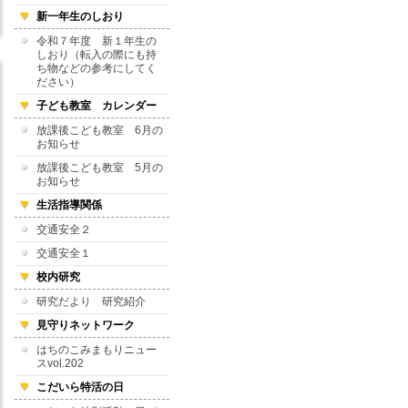
新一年生のしおり
令和７年度 新１年生の
しおり（転入の際にも持
ち物などの参考にしてく
ださい）
子ども教室 カレンダー
放課後こども教室 6月の
お知らせ
放課後こども教室 5月の
お知らせ
生活指導関係
交通安全２
交通安全１
校内研究
研究だより 研究紹介
見守りネットワーク
はちのこみまもりニュー
スvol.202
こだいら特活の日