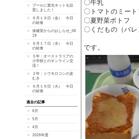
〇牛乳
プールに遮光ネットを設
置しました！
〇トマトのミート
６月１９日（金） 今日
〇夏野菜ポトフ
の給食
〇くだもの（バレ
保健室からのおしらせ_06
19
６月１７日（水） 今日
です。
の給食
５年：オーストラリアの
小学校とのオンライン交
流！
２年：トウモロコシの皮
むき
６月１６日（火） 今日
の給食
過去の記事
6月
5月
4月
2026年度