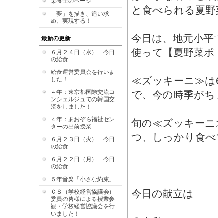
栄養士のページ
と食べられる夏野
「夢」を描き、追い求
め、実現する！
今日は、地元小平
最新の更新
使って【夏野菜ポ
６月２４日（水） 今日
の給食
給食運営委員会を行いま
≪ズッキーニ≫は
した！
４年：東京都国際交流コ
で、今の時季がち
ンシェルジュでの韓国交
流をしました！
４年：あおぞら福祉セン
旬の≪ズッキーニ
ターの出前授業
つ、しっかり食べ
６月２３日（火） 今日
の給食
６月２２日（月） 今日
の給食
５年音楽「小さな約束」
今日の献立は
ＣＳ（学校経営協議会）
委員の皆様による授業参
観・学校経営協議会を行
いました！