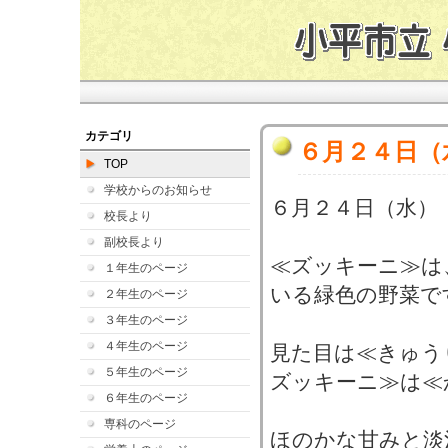
カテゴリ
６月２４日（
TOP
学校からのお知らせ
６月２４日（水）
校長より
副校長より
≪ズッキーニ≫は
１年生のページ
いる緑色の野菜で
２年生のページ
３年生のページ
４年生のページ
見た目は≪きゅう
５年生のページ
ズッキーニ≫は≪
６年生のページ
専科のページ
ほのかな甘みと淡