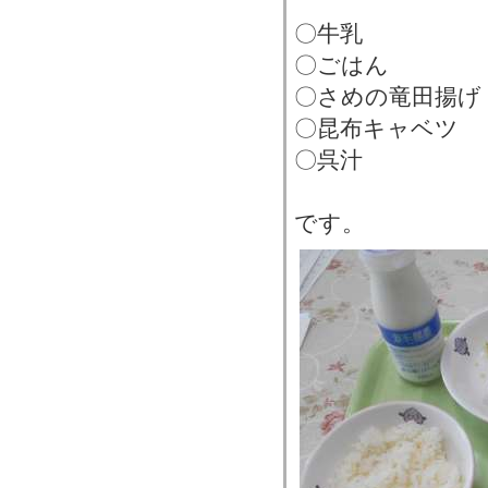
〇牛乳
〇ごはん
〇さめの竜田揚げ
〇昆布キャベツ
〇呉汁
です。