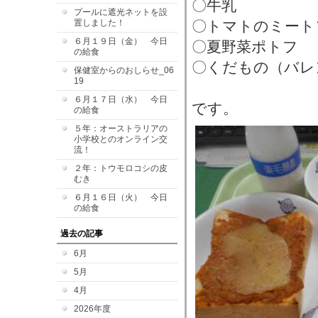
〇牛乳
プールに遮光ネットを設
置しました！
〇トマトのミート
６月１９日（金） 今日
〇夏野菜ポトフ
の給食
〇くだもの（バレ
保健室からのおしらせ_06
19
６月１７日（水） 今日
です。
の給食
５年：オーストラリアの
小学校とのオンライン交
流！
２年：トウモロコシの皮
むき
６月１６日（火） 今日
の給食
過去の記事
6月
5月
4月
2026年度