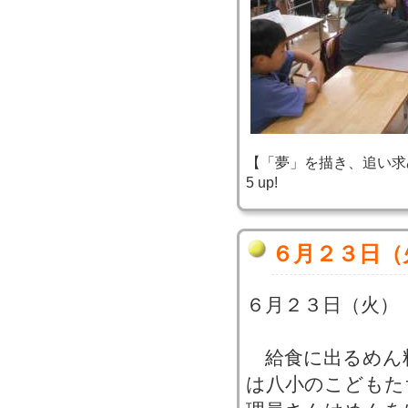
【「夢」を描き、追い求め、実
5 up!
６月２３日（
６月２３日（火）
給食に出るめん
は八小のこどもた