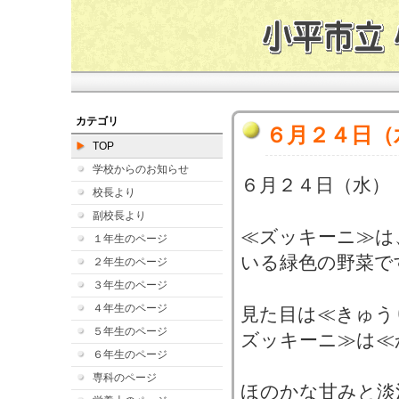
カテゴリ
６月２４日（
TOP
学校からのお知らせ
６月２４日（水）
校長より
副校長より
≪ズッキーニ≫は
１年生のページ
いる緑色の野菜で
２年生のページ
３年生のページ
４年生のページ
見た目は≪きゅう
５年生のページ
ズッキーニ≫は≪
６年生のページ
専科のページ
ほのかな甘みと淡