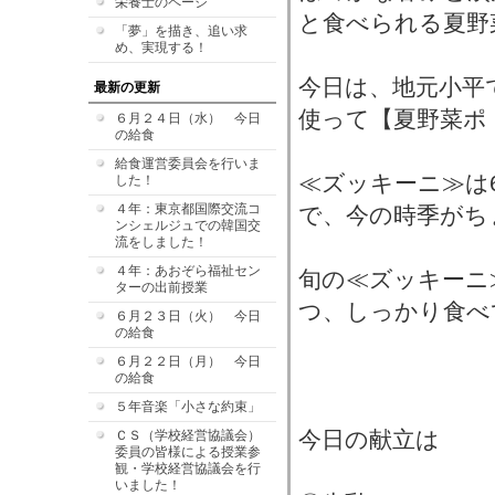
栄養士のページ
と食べられる夏野
「夢」を描き、追い求
め、実現する！
今日は、地元小平
最新の更新
使って【夏野菜ポ
６月２４日（水） 今日
の給食
給食運営委員会を行いま
≪ズッキーニ≫は
した！
４年：東京都国際交流コ
で、今の時季がち
ンシェルジュでの韓国交
流をしました！
４年：あおぞら福祉セン
旬の≪ズッキーニ
ターの出前授業
つ、しっかり食べ
６月２３日（火） 今日
の給食
６月２２日（月） 今日
の給食
５年音楽「小さな約束」
今日の献立は
ＣＳ（学校経営協議会）
委員の皆様による授業参
観・学校経営協議会を行
いました！