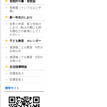
登校許可書・登校届
登校届（インフルエンザ
用）
新一年生のしおり
令和７年度 新１年生の
しおり（転入の際にも持
ち物などの参考にしてく
ださい）
子ども教室 カレンダー
放課後こども教室 6月の
お知らせ
放課後こども教室 5月の
お知らせ
生活指導関係
交通安全２
交通安全１
携帯サイト