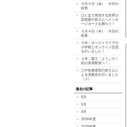
６月５日（金） 今日の
給食
口と足で表現する世界の
芸術家の皆さんへメッセ
ージカードを贈ろう！
６月４日（木） 今日の
給食
５年：オーストラリアの
小学校とオンライン交流
を行いました！
４年：図工「ようこそ！
絵の具実験室へ！」
三中吹奏楽部の皆さんに
よる演奏会を行いました
（３）
過去の記事
6月
5月
4月
2026年度
2025年度