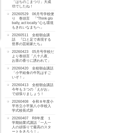
「はちのこまつり」大成
功でしたね！
20260529 06月号学校便
り 巻頭言 「“Think glo
bally, act locally “心も環境
もきれいなまちへ」
20260511 全校朝会講
話 『口と足で表現する
世界の芸術家たち』
20260423 05月号学校だ
より巻頭言「八十八夜、
お茶の香りに誘われて」
20260420 全校朝会講話
「小平給食の牛乳はすご
いぞ！」
20260413 全校朝会講話
今年も３つの「えがお」
で頑張りましょう！
20260408 令和８年度小
平市立小平第八小学校入
学式校長式辞
20260407 R8年度 １
学期始業式講話「一人一
人の頑張りで最高のスタ
ートをきろう！」