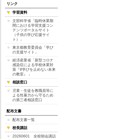
リンク
学習資料
文部科学省「臨時休業期
間における学習支援コン
テンツポータルサイト
（子供の学び応援サイ
ト）」
東京都教育委員会「学び
の支援サイト」
経済産業省「新型コロナ
感染症による学校休業対
策『#学びを止めない未来
の教室』 」
相談窓口
児童・生徒を教職員等に
よる性暴力から守るため
の第三者相談窓口
配布文書
配布文書一覧
校長講話
20260601 全校朝会講話