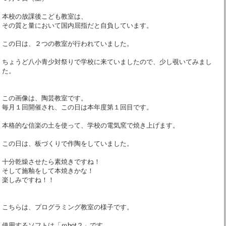
本校の放課後こども教室は、
その質と量において国内屈指だと自負しています。
この日は、２つの教室が行われていました。
ちょうど八小青少対祭りで学校に来ていましたので、少し覗いてみまし
た。
この画像は、陶芸教室です。
毎月１回開催され、この日は本年度第１回目です。
本格的な信楽の土を使って、学校の電気窯で焼き上げます。
この日は、板づくりで作陶をしていました。
十分乾燥させたら素焼きですね！
そして施釉をして本焼きかな！
楽しみですね！！
こちらは、プログラミング教室の様子です。
使用するソフトは「ｍbot２」です。