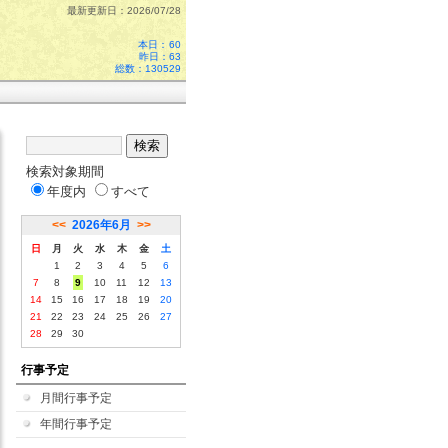
最新更新日：2026/07/28
本日：
60
昨日：63
総数：130529
検索対象期間
年度内
すべて
<<
2026年6月
>>
日
月
火
水
木
金
土
1
2
3
4
5
6
7
8
9
10
11
12
13
14
15
16
17
18
19
20
21
22
23
24
25
26
27
28
29
30
行事予定
月間行事予定
年間行事予定