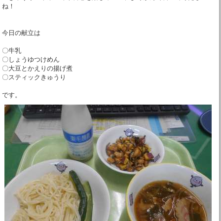
ね！
今日の献立は
〇牛乳
〇しょうゆつけめん
〇大豆とかえりの揚げ煮
〇スティックきゅうり
です。