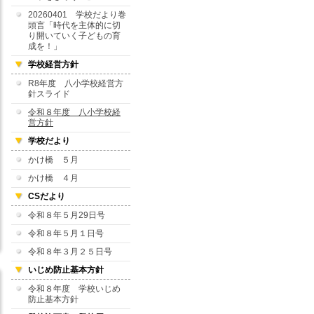
20260401 学校だより巻
頭言「時代を主体的に切
り開いていく子どもの育
成を！」
学校経営方針
R8年度 八小学校経営方
針スライド
令和８年度 八小学校経
営方針
学校だより
かけ橋 ５月
かけ橋 ４月
CSだより
令和８年５月29日号
令和８年５月１日号
令和８年３月２５日号
いじめ防止基本方針
令和８年度 学校いじめ
防止基本方針