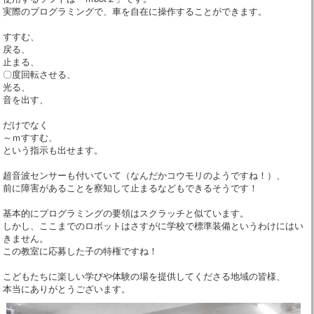
実際のプログラミングで、車を自在に操作することができます。
すすむ、
戻る、
止まる、
〇度回転させる、
光る、
音を出す、
だけでなく
～ｍすすむ、
という指示も出せます。
超音波センサーも付いていて（なんだかコウモリのようですね！）、
前に障害があることを察知して止まるなどもできるそうです！
基本的にプログラミングの要領はスクラッチと似ています。
しかし、ここまでのロボットはさすがに学校で標準装備というわけにはい
きません。
この教室に応募した子の特権ですね！
こどもたちに楽しい学びや体験の場を提供してくださる地域の皆様、
本当にありがとうございます。