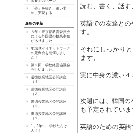
栄養士のページ
読む、書く、話す
「夢」を描き、追い求
め、実現する！
英語での友達との
最新の更新
す。
６年：東京都教育委員会
による外国語の授業参観
がありました！
それにしっかりと
地域見守りネットワーク
の定例会を開催しまし
ます。
た！
第２回 学校経営協議会
を行いました。
実に中身の濃い４
道徳授業地区公開講座
（４）
道徳授業地区公開講座
（３）
次週には、韓国の
道徳授業地区公開講座
（２）
も予定されていま
道徳授業地区公開講座
（１）
英語のための英語
1，2年生 学校たんけ
ん！！