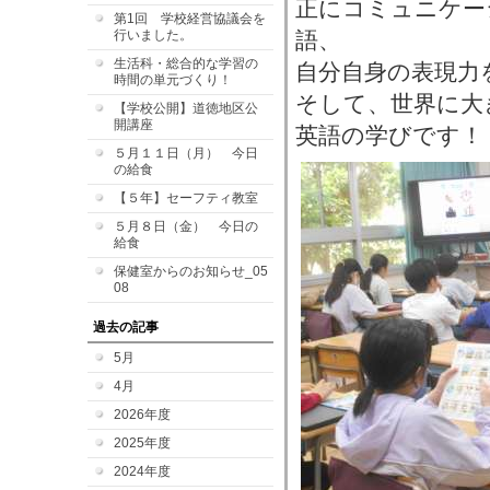
正にコミュニケー
第1回 学校経営協議会を
行いました。
語、
生活科・総合的な学習の
自分自身の表現力
時間の単元づくり！
そして、世界に大
【学校公開】道徳地区公
開講座
英語の学びです！
５月１１日（月） 今日
の給食
【５年】セーフティ教室
５月８日（金） 今日の
給食
保健室からのお知らせ_05
08
過去の記事
5月
4月
2026年度
2025年度
2024年度