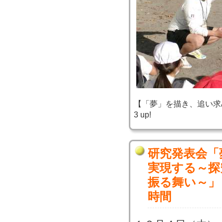
【「夢」を描き、追い求め、実
3 up!
研究発表会「
実現する～探
振る舞い～」
時間