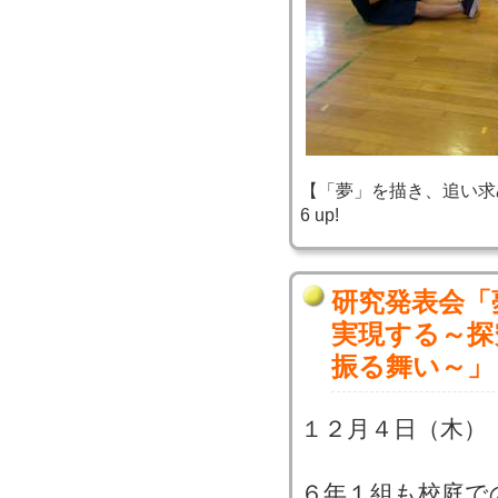
【「夢」を描き、追い求め、実
6 up!
研究発表会「
実現する～探
振る舞い～」
１２月４日（木）
６年１組も校庭で