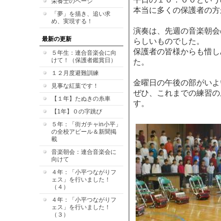
栄養士のページ
本当に多くの保護者の方
「夢」を描き、追い求
め、実現する！
演奏は、先週の音楽朝会
最新の更新
らしいものでした。
保護者の皆様からも惜し
５年生：連合音楽会に向
けて！（保護者鑑賞日）
た。
１２月度避難訓練
金曜日の午後の部がいよ
見事な紅葉です！
ぜひ、これまでの練習の
【１年】たぬきの糸車
す。
【1年】０の字跳び
５年：「街ガチャin小平」
の全校アピール＆新聞掲
載
音楽朝会：連合音楽会に
向けて
４年：「小平つながりフ
ェス」を行いました！
（４）
４年：「小平つながりフ
ェス」を行いました！
（３）