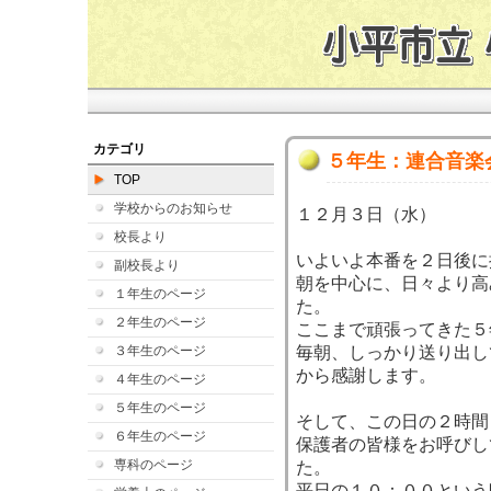
カテゴリ
５年生：連合音楽
TOP
学校からのお知らせ
１２月３日（水）
校長より
いよいよ本番を２日後に
副校長より
朝を中心に、日々より高
１年生のページ
た。
２年生のページ
ここまで頑張ってきた５
３年生のページ
毎朝、しっかり送り出し
から感謝します。
４年生のページ
５年生のページ
そして、この日の２時間
６年生のページ
保護者の皆様をお呼びし
専科のページ
た。
平日の１０：００という