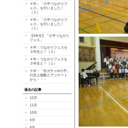
４年：「小平つながりフ
ェス」を行いました！
（２）
４年：「小平つながりフ
ェス」を行いました！
（１）
【4年生】「小平つながり
フェス」
４年：つながりフェスを
３年生と！（２）
４年：つながりフェスを
３年生と！（１）
５年：「街ガチャin小平」
の売上個数とアンケート
から・・・
過去の記事
12月
11月
10月
9月
8月