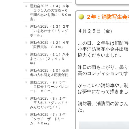
運動会2025（１４）６年
「１０１人の大冒険～６
年間の思いを胸に～８０m
２年：消防写生会
走」
運動会2025（１３）２年
４月２５日（金）
「力をあわせて！リング
ボール」
運動会2025（１２）４年
この日、２年生は消防写
「限界突破！８０ｍ」
小平消防署花小金井出張
運動会2025（１１）八小
協力くださいました。
よさこい（２，４，６
年）
昨日の雨も上がり、曇り
運動会2025（１０）保護
高のコンディションです
者の入れ替え＆応援合戦
運動会2025（９）５年
かっこいい消防車や、制
「目指せ！ワールドレコ
ード ８０ｍ」
は夢中になって描きまし
運動会2025（８）１年
「玉入れ！？ダンス！？
消防署、消防団の皆さん
みんな いいね！！」
た。
運動会2025（７）３年
「タッチ ザ ドリー
ム ４０ｍ」