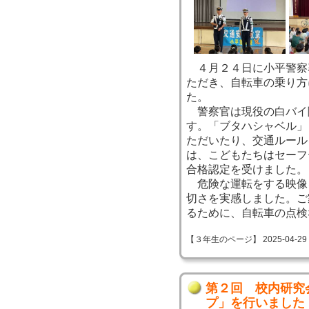
４月２４日に小平警察
ただき、自転車の乗り方
た。
警察官は現役の白バイ
す。「ブタハシャベル」
ただいたり、交通ルール
は、こどもたちはセーフ
合格認定を受けました。
危険な運転をする映像
切さを実感しました。ご
るために、自転車の点検
【３年生のページ】 2025-04-29 20
第２回 校内研究
プ」を行いました