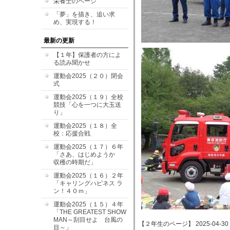
栄養士のページ
「夢」を描き、追い求
め、実現する！
最新の更新
【１年】保護者の方によ
る読み聞かせ
運動会2025（２０）閉会
式
運動会2025（１９）全校
競技「心を一つに大玉送
り」
運動会2025（１８）全
校：応援合戦
運動会2025（１７）６年
「さあ、はじめようか
収穫の時期だ」
運動会2025（１６）２年
「キャリングハピネス ラ
ン！４０ｍ」
運動会2025（１５）４年
「THE GREATEST SHOW
MAN～刮目せよ 台風の
【２年生のページ】 2025-04-30 09
目～」