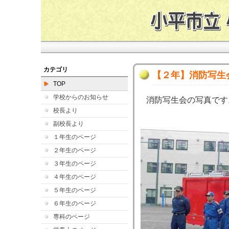
カテゴリ
【２年】消防写生
TOP
学校からのお知らせ
消防写生会の写真です
校長より
副校長より
１年生のページ
２年生のページ
３年生のページ
４年生のページ
５年生のページ
６年生のページ
専科のページ