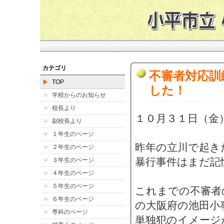
カテゴリ
不審者対応訓
TOP
した！
学校からのお知らせ
校長より
１０月３１日（金
副校長より
１年生のページ
昨年の立川で起き
２年生のページ
暴行事件はまだ記
３年生のページ
４年生のページ
５年生のページ
これまでの不審者
６年生のページ
の大阪府の池田小
専科のページ
単独犯のイメージ