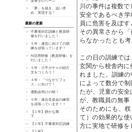
栄養士のページ
川の事件は複数で
「夢」を描き、追い求
め、実現する！
安全であるべき学
員に危害を及ぼす
最新の更新
その異常さから「
不審者対応訓練と教員研
修を行いました！
らなかったとも考
５年：連音に向けての朝
練を頑張っています！
AI活用研修（教員研修）を
この日の訓練では
行いました！
玄関から校舎内に
５年：小平ガチャの紹介
文をつくろう！
れました。訓練の
４年：「つながりフェ
によって数分で制
ス」に向けて！
たが、児童の安全
運動会明けの朝！
が、教職員の無事
５年：連合音楽会の練習
を頑張っています！！
そのためにも、杈
【１年】静かな廊
て）の効果的な使
下、、、
【１年】不審者対応訓練
方に実地で研修を
【１年】