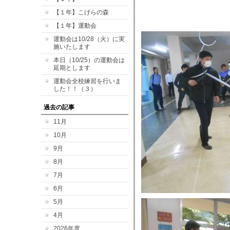
【１年】こげらの森
【１年】運動会
運動会は10/28（火）に実
施いたします
本日（10/25）の運動会は
延期とします
運動会全校練習を行いま
した！！（３）
過去の記事
11月
10月
9月
8月
7月
6月
5月
4月
2026年度