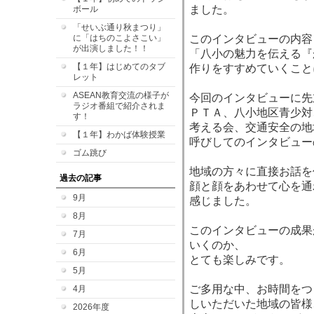
ました。
ボール
「せいぶ通り秋まつり」
に「はちのこよさこい」
このインタビューの内容
が出演しました！！
「八小の魅力を伝える『
【１年】はじめてのタブ
作りをすすめていくこと
レット
ASEAN教育交流の様子が
今回のインタビューに先
ラジオ番組で紹介されま
ＰＴＡ、八小地区青少対
す！
考える会、交通安全の地
【１年】わかば体験授業
呼びしてのインタビュー
ゴム跳び
地域の方々に直接お話を
過去の記事
顔と顔をあわせて心を通
9月
感じました。
8月
このインタビューの成果
7月
いくのか、
6月
とても楽しみです。
5月
ご多用な中、お時間をつ
4月
しいただいた地域の皆様
2026年度