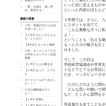
栄養士のページ
いった目に見えるものや
「夢」を描き、追い求
といった内容がほとんど
め、実現する！
最新の更新
２学期では、さらに、八
にスポットを当てて、
３年：地域の方からお話
を伺いました！
「こんな素敵な方々に私
よ！」
【１年】わたしのともだ
ち とりの○○
ということも「伝える魅
もっと八小の魅力を広く
【4年生】ボッチャ体験
せました。
５年：オーストラリアの
小学生とオンライン交流
授業
そして、この日は、
【１年】かぶの種まき
学校経営協議会や学習支
トなどでとてもお世話に
【１年】おって たてた
ら
だき、インタビューさせ
ガードレールがつきまし
た！！！
「八小にどのように関わ
「どんな思いや願いで関
９月の運動遊びタイ
ム！！
など、たくさん質問をさ
【１年】秋探し
司会進行も全てこどもが
【１年】初めてのドッジ