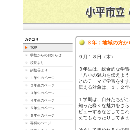
カテゴリ
３年：地域の方か
TOP
学校からのお知らせ
９月１８日（木）
校長より
３年生は、総合的な学習
副校長より
「八小の魅力を伝えよう
１年生のページ
とのテーマで学習をすす
２年生のページ
伝える対象は、１，２年
３年生のページ
１学期は、自分たちがこ
４年生のページ
知った様々な魅力をさら
５年生のページ
ビューするなどしてこれ
６年生のページ
えてもらったりしてきま
専科のページ
そうして集めた八小の魅