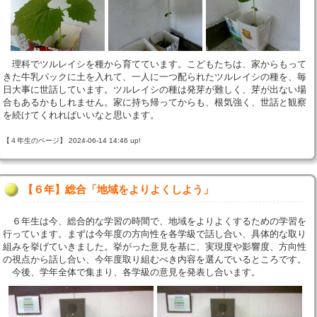
理科でツルレイシを種から育てています。こどもたちは、家からもって
きた牛乳パックに土を入れて、一人に一つ配られたツルレイシの種を、毎
日大事に世話しています。ツルレイシの種は発芽が難しく、芽が出ない場
合もあるかもしれません。家に持ち帰ってからも、根気強く、世話と観察
を続けてくれればいいなと思います。
【４年生のページ】 2024-06-14 14:46 up!
【６年】総合「地域をよりよくしよう」
６年生は今、総合的な学習の時間で、地域をよりよくするための学習を
行っています。まずは今年度の方向性を各学級で話し合い、具体的な取り
組みを挙げていきました。挙がった意見を基に、実現度や影響度、方向性
の視点から話し合い、今年度取り組むべき内容を選んでいるところです。
今後、学年全体で集まり、各学級の意見を発表し合います。