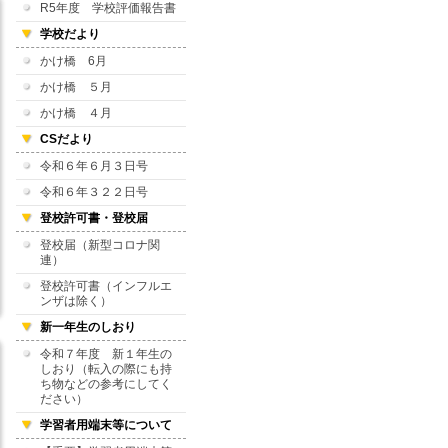
R5年度 学校評価報告書
学校だより
かけ橋 6月
かけ橋 ５月
かけ橋 ４月
CSだより
令和６年６月３日号
令和６年３２２日号
登校許可書・登校届
登校届（新型コロナ関
連）
登校許可書（インフルエ
ンザは除く）
新一年生のしおり
令和７年度 新１年生の
しおり（転入の際にも持
ち物などの参考にしてく
ださい）
学習者用端末等について