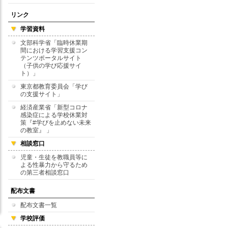
リンク
学習資料
文部科学省「臨時休業期
間における学習支援コン
テンツポータルサイト
（子供の学び応援サイ
ト）」
東京都教育委員会「学び
の支援サイト」
経済産業省「新型コロナ
感染症による学校休業対
策『#学びを止めない未来
の教室』 」
相談窓口
児童・生徒を教職員等に
よる性暴力から守るため
の第三者相談窓口
配布文書
配布文書一覧
学校評価