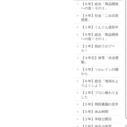
【６年】総合「商品開発
への道！その２」
【４年】社会「ごみ出前
授業」
【１年】ぐんぐん成長中
【６年】総合「商品開発
への道！その１」
【１年】初めてのプー
ル！
【４年生】体育「水泳運
動」
【４年】ツルレイシの種
から…
【６年】総合「地域をよ
りよくしよう」
【１年】プロに教わりま
した
【５年】岡田農園の見学
【５年】休み時間
【２年】学校公開日
【５年】総合の学習