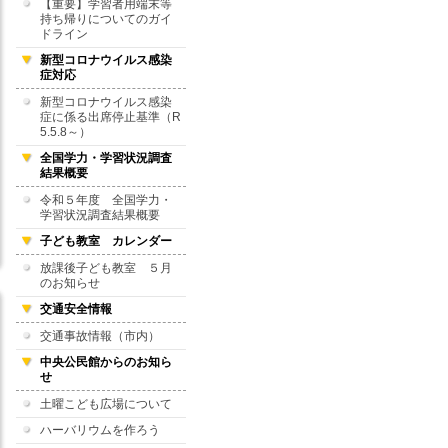
【重要】学習者用端末等
持ち帰りについてのガイ
ドライン
新型コロナウイルス感染
症対応
新型コロナウイルス感染
症に係る出席停止基準（R
5.5.8～）
全国学力・学習状況調査
結果概要
令和５年度 全国学力・
学習状況調査結果概要
子ども教室 カレンダー
放課後子ども教室 ５月
のお知らせ
交通安全情報
交通事故情報（市内）
中央公民館からのお知ら
せ
土曜こども広場について
ハーバリウムを作ろう