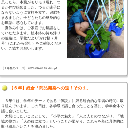
思ったら、本葉がモリモリ現れ、つ
るが伸び始めました。つるが迷子に
ならないように支柱を立て、追肥を
まきました。子どもたちの献身的な
お世話に感心しています。
夏休み中は、ご家庭でお世話をし
ていただきます。植木鉢の持ち帰り
の連絡は、学校だより”かけ橋７月
号”（これから発行）をご確認くださ
い。ご協力お願いします。
【１年生のページ】 2024-06-20 09:44 up!
【６年】総合「商品開発への道！その１」
６年生は、学年のテーマである「伝説」に残る総合的な学習の時間に取
り組んでいます。この日は、各学級で話し合ったことを基に、学年全体で
話し合いました。
大切にしたいこととして、「小平の魅力」「人と人とのつながり」「地
域の協力」「人の役に立つ」ということが挙がり、これらを基に具体的に
取り組みたいことを決めました。