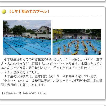
【１年】初めてのプール！
小学校生活初めての水泳授業を行いました。第１回目は、バディ・並び
方・入水の仕方など…確認することがたくさんあります。水慣れをしてい
るとあっという間に終了時刻となり、子どもたちは「もう終わり～～～～
～？！」と残念そうでした。
１年生の水泳授業は、基本的に（火）３、４校時を予定しています。
（中止だと（水）１、２校時に実施）水泳カードへの押印や検温、爪の確
認を当日朝にお願いいたします。
【１年生のページ】 2024-06-17 11:11 up!