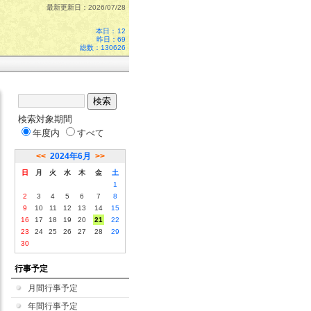
最新更新日：2026/07/28
本日：
12
昨日：69
総数：130626
検索対象期間
年度内
すべて
<<
2024年6月
>>
日
月
火
水
木
金
土
1
2
3
4
5
6
7
8
9
10
11
12
13
14
15
16
17
18
19
20
21
22
23
24
25
26
27
28
29
30
行事予定
月間行事予定
年間行事予定