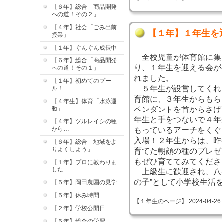
【６年】総合「商品開発
への道！その２」
【４年】社会「ごみ出前
【１年】１年生を
授業」
【１年】ぐんぐん成長中
全校児童が体育館に集
【６年】総合「商品開発
り、１年生を迎える会が
への道！その１」
れました。
【１年】初めてのプー
５年生が設営してくれ
ル！
育館に、３年生からもら
【４年生】体育「水泳運
動」
ペンダントを首からさげ
年生と手をつないで４年
【４年】ツルレイシの種
から…
もっているアーチをくぐ
入場！２年生からは、昨
【６年】総合「地域をよ
りよくしよう」
育てた朝顔の種のプレゼ
もぜひ育ててみてくださ
【１年】プロに教わりま
した
上級生に歓迎され、八
の子”として小学校生活
【５年】岡田農園の見学
【５年】休み時間
【１年生のページ】 2024-04-26 14
【２年】学校公開日
【５年】総合の学習