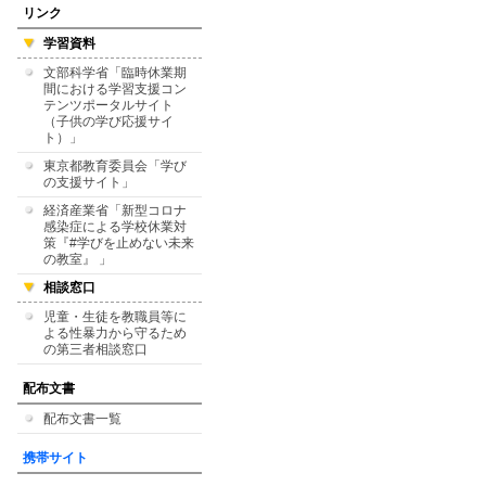
リンク
学習資料
文部科学省「臨時休業期
間における学習支援コン
テンツポータルサイト
（子供の学び応援サイ
ト）」
東京都教育委員会「学び
の支援サイト」
経済産業省「新型コロナ
感染症による学校休業対
策『#学びを止めない未来
の教室』 」
相談窓口
児童・生徒を教職員等に
よる性暴力から守るため
の第三者相談窓口
配布文書
配布文書一覧
携帯サイト