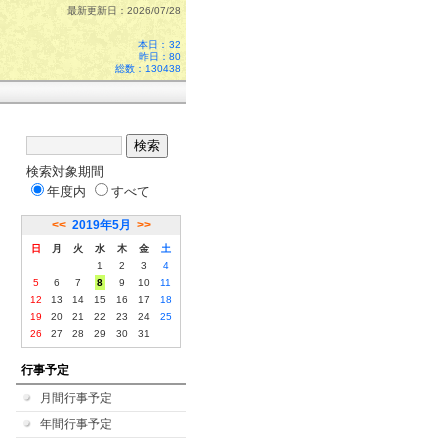
最新更新日：2026/07/28
本日：
32
昨日：80
総数：130438
検索対象期間
年度内
すべて
<<
2019年5月
>>
日
月
火
水
木
金
土
1
2
3
4
5
6
7
8
9
10
11
12
13
14
15
16
17
18
19
20
21
22
23
24
25
26
27
28
29
30
31
行事予定
月間行事予定
年間行事予定