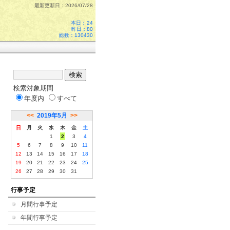
最新更新日：2026/07/28
本日：
24
昨日：80
総数：130430
検索対象期間
年度内
すべて
<<
2019年5月
>>
日
月
火
水
木
金
土
1
2
3
4
5
6
7
8
9
10
11
12
13
14
15
16
17
18
19
20
21
22
23
24
25
26
27
28
29
30
31
行事予定
月間行事予定
年間行事予定