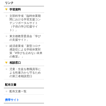
リンク
学習資料
文部科学省「臨時休業期
間における学習支援コン
テンツポータルサイト
（子供の学び応援サイ
ト）」
東京都教育委員会「学び
の支援サイト」
経済産業省「新型コロナ
感染症による学校休業対
策『#学びを止めない未来
の教室』 」
相談窓口
児童・生徒を教職員等に
よる性暴力から守るため
の第三者相談窓口
配布文書
配布文書一覧
携帯サイト