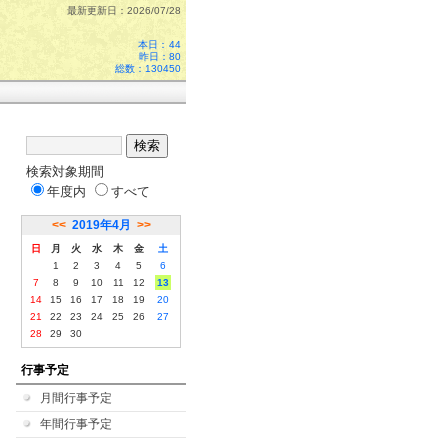
最新更新日：2026/07/28
本日：
44
昨日：80
総数：130450
検索対象期間
年度内
すべて
<<
2019年4月
>>
日
月
火
水
木
金
土
1
2
3
4
5
6
7
8
9
10
11
12
13
14
15
16
17
18
19
20
21
22
23
24
25
26
27
28
29
30
行事予定
月間行事予定
年間行事予定