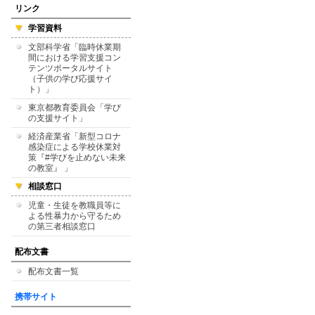
リンク
学習資料
文部科学省「臨時休業期
間における学習支援コン
テンツポータルサイト
（子供の学び応援サイ
ト）」
東京都教育委員会「学び
の支援サイト」
経済産業省「新型コロナ
感染症による学校休業対
策『#学びを止めない未来
の教室』 」
相談窓口
児童・生徒を教職員等に
よる性暴力から守るため
の第三者相談窓口
配布文書
配布文書一覧
携帯サイト