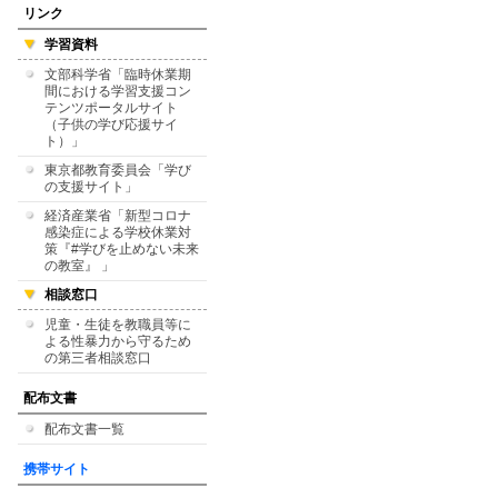
リンク
学習資料
文部科学省「臨時休業期
間における学習支援コン
テンツポータルサイト
（子供の学び応援サイ
ト）」
東京都教育委員会「学び
の支援サイト」
経済産業省「新型コロナ
感染症による学校休業対
策『#学びを止めない未来
の教室』 」
相談窓口
児童・生徒を教職員等に
よる性暴力から守るため
の第三者相談窓口
配布文書
配布文書一覧
携帯サイト