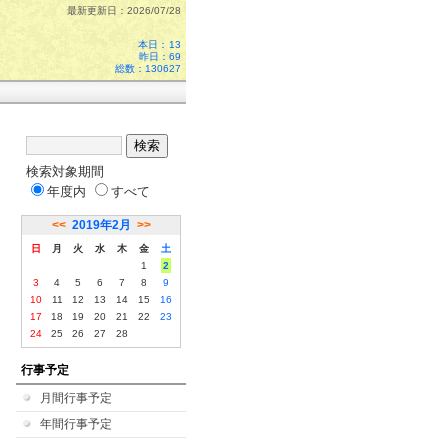
最新更新日：2026/07/28
本日：
13
昨日：69
総数：130627
検索対象期間
年度内
すべて
<<
2019年2月
>>
日
月
火
水
木
金
土
1
2
3
4
5
6
7
8
9
10
11
12
13
14
15
16
17
18
19
20
21
22
23
24
25
26
27
28
行事予定
月間行事予定
年間行事予定