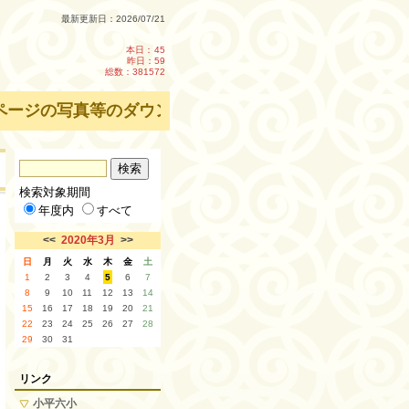
最新更新日：2026/07/21
本日：
45
昨日：59
総数：381572
ージの写真等のダウンロード・転載を禁止します。
検索対象期間
年度内
すべて
<<
2020年3月
>>
日
月
火
水
木
金
土
1
2
3
4
5
6
7
8
9
10
11
12
13
14
15
16
17
18
19
20
21
22
23
24
25
26
27
28
29
30
31
リンク
小平六小