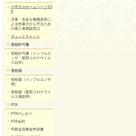
小平六小ホームページTO
P
児童・生徒を教職員等に
よる性暴力から守るため
の第三者相談窓口
ギュッとチャット
登校許可書
登校許可書（インフルエ
ンザ・新型コロナウイル
ス以外）
登校届
登校届（インフルエンザ
用）
登校届（新型コロナウイ
ルス感染用）
PTA
PTAのしおり
PTA会則
弔慰金見舞金申請書