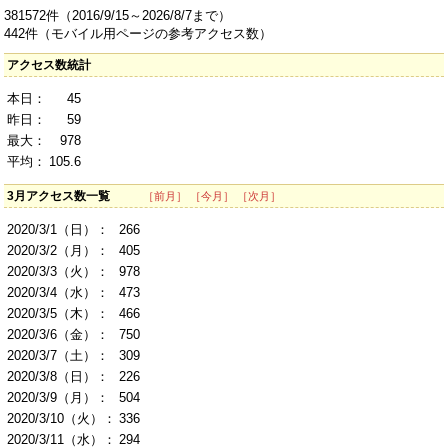
381572件（2016/9/15～2026/8/7まで）
442件（モバイル用ページの参考アクセス数）
アクセス数統計
本日：
45
昨日：
59
最大：
978
平均：
105.6
3月アクセス数一覧
［前月］
［今月］
［次月］
2020/3/1（日）：
266
2020/3/2（月）：
405
2020/3/3（火）：
978
2020/3/4（水）：
473
2020/3/5（木）：
466
2020/3/6（金）：
750
2020/3/7（土）：
309
2020/3/8（日）：
226
2020/3/9（月）：
504
2020/3/10（火）：
336
2020/3/11（水）：
294