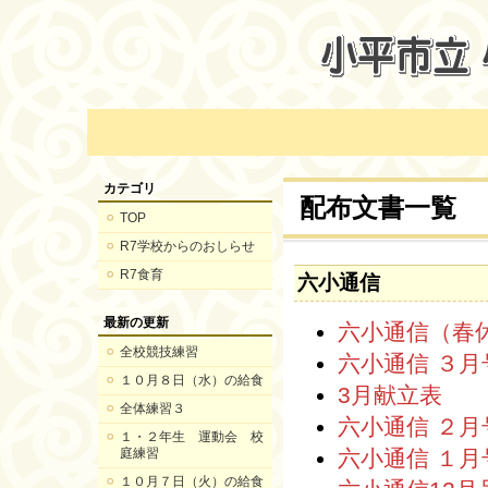
カテゴリ
配布文書一覧
TOP
R7学校からのおしらせ
R7食育
六小通信
最新の更新
六小通信（春
全校競技練習
六小通信 ３月
１０月８日（水）の給食
3月献立表
全体練習３
六小通信 ２月
１・２年生 運動会 校
庭練習
六小通信 １月
１０月７日（火）の給食