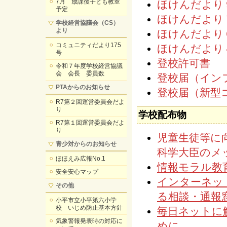
7月 放課後子ども教室
ほけんだより
予定
ほけんだより
学校経営協議会（CS）
より
ほけんだより
コミュニティだより175
ほけんだより
号
登校許可書
令和７年度学校経営協議
会 会長 委員数
登校届（イン
PTAからのお知らせ
登校届（新型
R7第２回運営委員会だよ
り
学校配布物
R7第１回運営委員会だよ
り
児童生徒等に
青少対からのお知らせ
科学大臣のメ
ほほえみ広報No.1
情報モラル教
安全安心マップ
インターネッ
その他
る相談・通報
小平市立小平第六小学
校 いじめ防止基本方針
毎日ネットに
気象警報発表時の対応に
めに