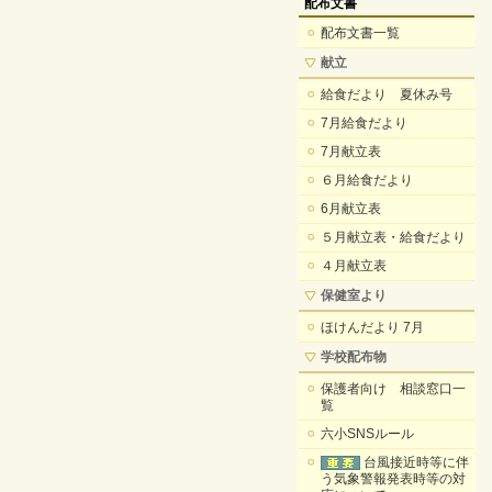
配布文書
配布文書一覧
献立
給食だより 夏休み号
7月給食だより
7月献立表
６月給食だより
6月献立表
５月献立表・給食だより
４月献立表
保健室より
ほけんだより 7月
学校配布物
保護者向け 相談窓口一
覧
六小SNSルール
台風接近時等に伴
う気象警報発表時等の対