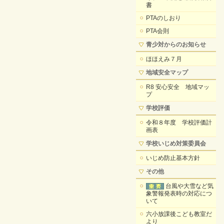
書
PTAのしおり
PTA会則
青少対からのお知らせ
ほほえみ７月
地域安全マップ
R8 安心安全 地域マッ
プ
学校評価
令和８年度 学校評価計
画表
学校いじめ対策委員会
いじめ防止基本方針
その他
台風や大雪など気
象警報発表時の対応につ
いて
六小放課後こども教室だ
より