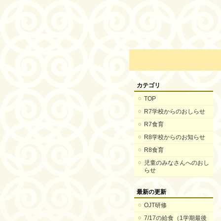
カテゴリ
TOP
R7学校からのおしらせ
R7食育
R8学校からのお知らせ
R8食育
児童のみなさんへのおし
らせ
最新の更新
OJT研修
7/17の給食（1学期最後