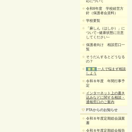
応について
令和8年度 学校経営方
針（保護者会資料）
学校要覧
「麻しん（はしか）」に
ついて--健康状態に注意
してください--
保護者向け 相談窓口一
覧
そうだんするとどうなる
の？
一人で悩まず相談
しよう
令和８年度 年間行事予
定
インターネット上の書き
込みなどに関する相談・
通報窓口のご案内
PTAからのお知らせ
令和８年度定期総会議案
書
令和８年度定期総会報告