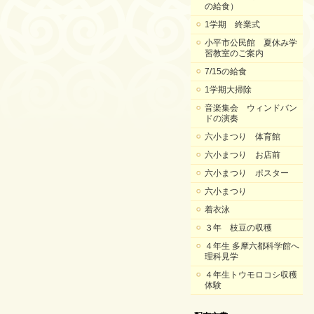
の給食）
1学期 終業式
小平市公民館 夏休み学
習教室のご案内
7/15の給食
1学期大掃除
音楽集会 ウィンドバン
ドの演奏
六小まつり 体育館
六小まつり お店前
六小まつり ポスター
六小まつり
着衣泳
３年 枝豆の収穫
４年生 多摩六都科学館へ
理科見学
４年生トウモロコシ収穫
体験