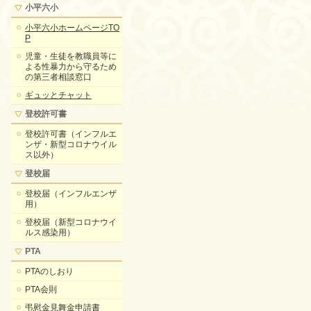
小平六小
小平六小ホームページTO
P
児童・生徒を教職員等に
よる性暴力から守るため
の第三者相談窓口
ギュッとチャット
登校許可書
登校許可書（インフルエ
ンザ・新型コロナウイル
ス以外）
登校届
登校届（インフルエンザ
用）
登校届（新型コロナウイ
ルス感染用）
PTA
PTAのしおり
PTA会則
弔慰金見舞金申請書