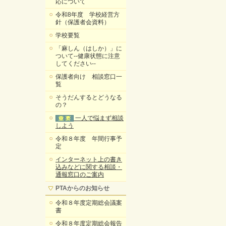
応について
令和8年度 学校経営方
針（保護者会資料）
学校要覧
「麻しん（はしか）」に
ついて--健康状態に注意
してください--
保護者向け 相談窓口一
覧
そうだんするとどうなる
の？
一人で悩まず相談
しよう
令和８年度 年間行事予
定
インターネット上の書き
込みなどに関する相談・
通報窓口のご案内
PTAからのお知らせ
令和８年度定期総会議案
書
令和８年度定期総会報告