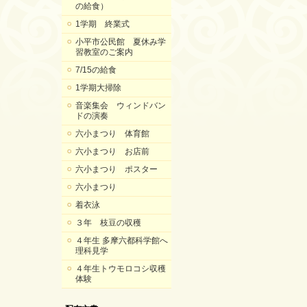
の給食）
1学期 終業式
小平市公民館 夏休み学
習教室のご案内
7/15の給食
1学期大掃除
音楽集会 ウィンドバン
ドの演奏
六小まつり 体育館
六小まつり お店前
六小まつり ポスター
六小まつり
着衣泳
３年 枝豆の収穫
４年生 多摩六都科学館へ
理科見学
４年生トウモロコシ収穫
体験