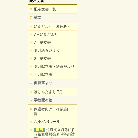
配布文書
配布文書一覧
献立
給食だより 夏休み号
7月給食だより
7月献立表
６月給食だより
6月献立表
５月献立表・給食だより
４月献立表
保健室より
ほけんだより 7月
学校配布物
保護者向け 相談窓口一
覧
六小SNSルール
台風接近時等に伴
う気象警報発表時等の対