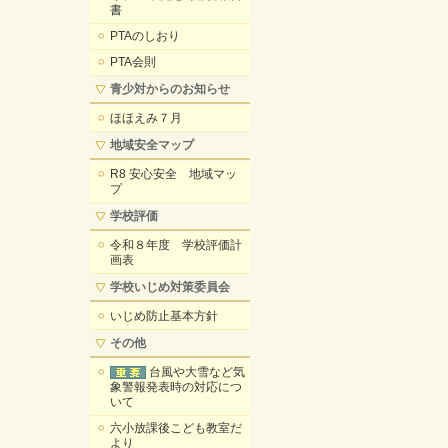
書
PTAのしおり
PTA会則
青少対からのお知らせ
ほほえみ７月
地域安全マップ
R8 安心安全 地域マッ
プ
学校評価
令和８年度 学校評価計
画表
学校いじめ対策委員会
いじめ防止基本方針
その他
台風や大雪など気
象警報発表時の対応につ
いて
六小放課後こども教室だ
より