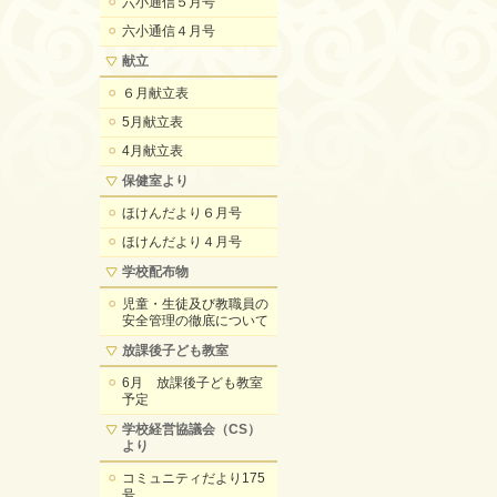
六小通信５月号
六小通信４月号
献立
６月献立表
5月献立表
4月献立表
保健室より
ほけんだより６月号
ほけんだより４月号
学校配布物
児童・生徒及び教職員の
安全管理の徹底について
放課後子ども教室
6月 放課後子ども教室
予定
学校経営協議会（CS）
より
コミュニティだより175
号