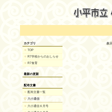
カテゴリ
表
TOP
R7学校からのおしらせ
R7食育
最新の更新
配布文書
配布文書一覧
六小通信
六小通信６月号