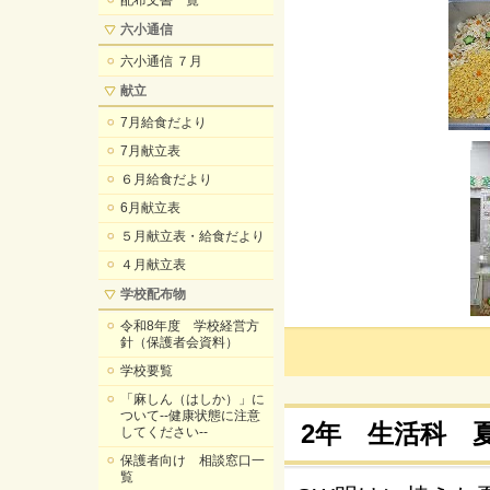
配布文書一覧
六小通信
六小通信 ７月
献立
7月給食だより
7月献立表
６月給食だより
6月献立表
５月献立表・給食だより
４月献立表
学校配布物
令和8年度 学校経営方
針（保護者会資料）
学校要覧
「麻しん（はしか）」に
ついて--健康状態に注意
2年 生活科 
してください--
保護者向け 相談窓口一
覧