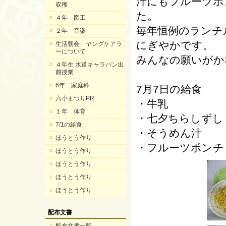
汁にもフルーツポ
収穫
た。
４年 図工
毎年恒例のランチ
２年 音楽
にぎやかです。
生活朝会 ヤングケアラ
ーについて
みんなの願いがか
４年生 水道キャラバン出
前授業
6年 家庭科
7月7日の給食
六小まつりPR
・牛乳
１年 体育
・七夕ちらしずし
7/1の給食
・そうめん汁
ほうとう作り
・フルーツポンチ
ほうとう作り
ほうとう作り
ほうとう作り
ほうとう作り
配布文書