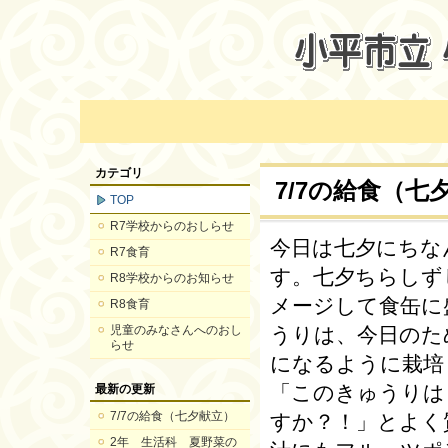
カテゴリ
7/7の給食（七
TOP
R7学校からのおしらせ
今日は七夕にちな
R7食育
す。七夕ちらしず
R8学校からのお知らせ
メージして食缶に
R8食育
児童のみなさんへのおし
うりは、今日のた
らせ
になるように栽培
「このきゅうりは
最新の更新
7/7の給食（七夕献立）
すか？！」とよく
2年 生活科 夏野菜の