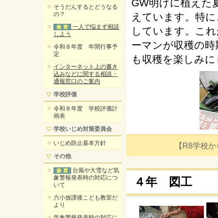
GW明けに植えた
そうだんするとどうなる
の？
えています。特に
一人で悩まず相談
しています。これ
しよう
ーマンが収穫の時
令和８年度 年間行事予
定
も収穫を楽しみに
インターネット上の書き
込みなどに関する相談・
通報窓口のご案内
学校評価
令和８年度 学校評価計
画表
学校いじめ対策委員会
いじめ防止基本方針
【R8学校からの
その他
台風や大雪など気
象警報発表時の対応につ
４年 図工
いて
六小放課後こども教室だ
より
気象警報発表時の対応に