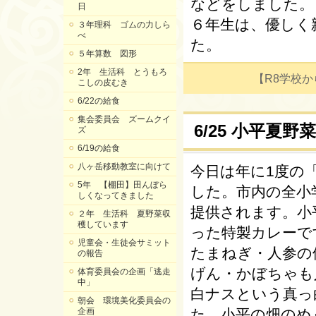
などをしました。
日
６年生は、優しく
３年理科 ゴムの力しら
べ
た。
５年算数 図形
2年 生活科 とうもろ
【R8学校からの
こしの皮むき
6/22の給食
集会委員会 ズームクイ
6/25 小平夏
ズ
6/19の給食
八ヶ岳移動教室に向けて
今日は年に1度の
5年 【棚田】田んぼら
した。市内の全小
しくなってきました
提供されます。小
２年 生活科 夏野菜収
穫しています
った特製カレーで
児童会・生徒会サミット
たまねぎ・人参の
の報告
げん・かぼちゃも
体育委員会の企画「逃走
中」
白ナスという真っ
朝会 環境美化委員会の
企画
た。小平の畑のめ