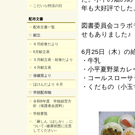
こだいら特活の日
年も大好評でした
配布文書
図書委員会コラボ
配布文書一覧
せもありました♪
献立
６月給食だより
6月25日（木）の
6月献立表
・牛乳
５月献立表・給食だより
４月献立表
・小平夏野菜カレ
保健室より
・コールスローサ
ほけんだより ６月
・くだもの（小玉
学校配布物
令和8年度 学校経営方
針（保護者会資料）
学校要覧
「麻しん（はしか）」に
ついて--健康状態に注意
してください--