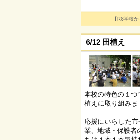
【R8学校からの
6/12 田植え
本校の特色の１つ
植えに取り組みま
応援にいらした市
業、地域・保護者
ちは１本１本気持