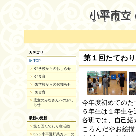
カテゴリ
第１回たてわり
TOP
R7学校からのおしらせ
R7食育
R8学校からのお知らせ
R8食育
児童のみなさんへのおし
今年度初めてのた
らせ
６年生は１年生を
最新の更新
各班では、自己紹
第１回たてわり班活動
ころんだやお絵描
6/25 小平夏野菜カレーの