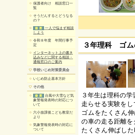
保護者向け 相談窓口一
覧
そうだんするとどうなる
の？
一人で悩まず相談
しよう
令和８年度 年間行事予
３年理科 ゴム
定
インターネット上の書き
込みなどに関する相談・
通報窓口のご案内
学校いじめ対策委員会
いじめ防止基本方針
その他
３年生は理科の学
台風や大雪など気
象警報発表時の対応につ
走らせる実験をし
いて
ゴムをたくさん伸
六小放課後こども教室だ
より
の車の走る距離を
気象警報発表時の対応に
たくさん伸ばした
ついて