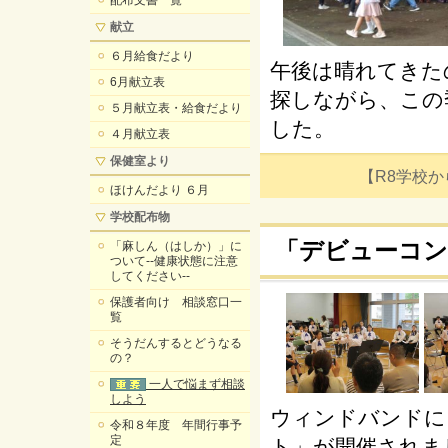
配布文書一覧
献立
６月給食だより
午後は晴れてきた
6月献立表
探しながら、この
５月献立表・給食だより
した。
４月献立表
保健室より
【R8学校からの
ほけんだより ６月
学校配布物
「デビューコン
「麻しん（はしか）」に
ついて--健康状態に注意
してください--
保護者向け 相談窓口一
覧
そうだんするとどうなる
の？
一人で悩まず相談
しよう
ウィンドバンドに
令和８年度 年間行事予
定
ト」が開催されま