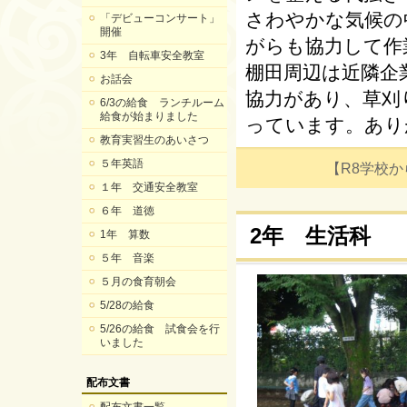
さわやかな気候の
「デビューコンサート」
開催
がらも協力して作
3年 自転車安全教室
棚田周辺は近隣企
お話会
協力があり、草刈
6/3の給食 ランチルーム
給食が始まりました
っています。あり
教育実習生のあいさつ
５年英語
【R8学校からの
１年 交通安全教室
６年 道徳
2年 生活科
1年 算数
５年 音楽
５月の食育朝会
5/28の給食
5/26の給食 試食会を行
いました
配布文書