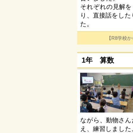
それぞれの見解を
り、直接話をした
た。
【R8学校からの
1年 算数
ながら、動物さん
え、練習しました