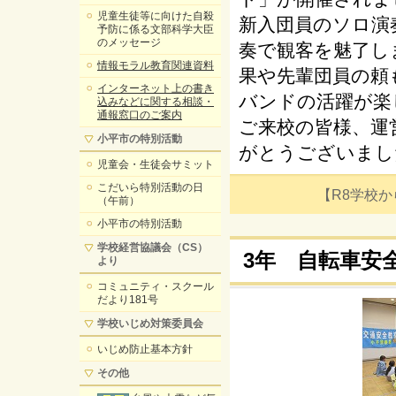
児童生徒等に向けた自殺
新入団員のソロ演
予防に係る文部科学大臣
のメッセージ
奏で観客を魅了し
情報モラル教育関連資料
果や先輩団員の頼
インターネット上の書き
バンドの活躍が楽
込みなどに関する相談・
通報窓口のご案内
ご来校の皆様、運
小平市の特別活動
がとうございまし
児童会・生徒会サミット
こだいら特別活動の日
【R8学校からの
（午前）
小平市の特別活動
学校経営協議会（CS）
3年 自転車安
より
コミュニティ・スクール
だより181号
学校いじめ対策委員会
いじめ防止基本方針
その他