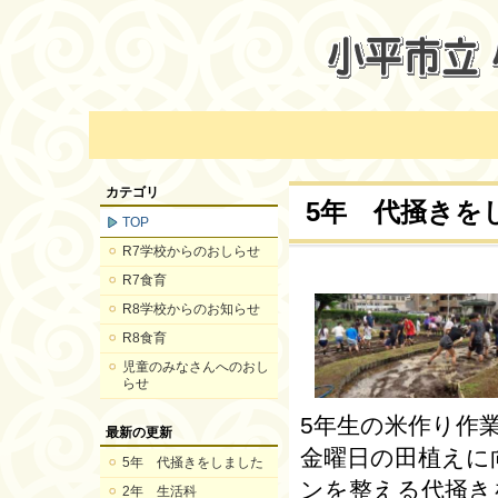
カテゴリ
5年 代掻きを
TOP
R7学校からのおしらせ
R7食育
R8学校からのお知らせ
R8食育
児童のみなさんへのおし
らせ
5年生の米作り作
最新の更新
金曜日の田植えに
5年 代掻きをしました
ンを整える代掻き
2年 生活科