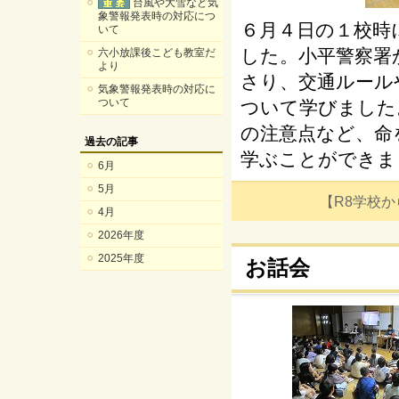
台風や大雪など気
象警報発表時の対応につ
６月４日の１校時
いて
した。小平警察署
六小放課後こども教室だ
より
さり、交通ルール
気象警報発表時の対応に
ついて
ついて学びました
の注意点など、命
過去の記事
学ぶことができま
6月
5月
【R8学校からの
4月
2026年度
2025年度
お話会