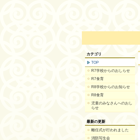
カテゴリ
TOP
R7学校からのおしらせ
R7食育
R8学校からのお知らせ
R8食育
児童のみなさんへのおし
らせ
最新の更新
離任式が行われました
消防写生会