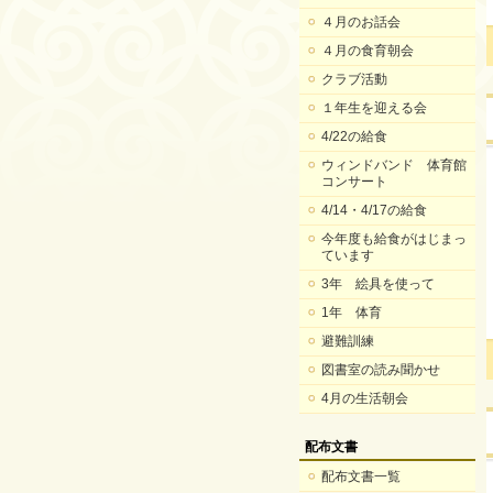
４月のお話会
４月の食育朝会
クラブ活動
１年生を迎える会
4/22の給食
ウィンドバンド 体育館
コンサート
4/14・4/17の給食
今年度も給食がはじまっ
ています
3年 絵具を使って
1年 体育
避難訓練
図書室の読み聞かせ
4月の生活朝会
配布文書
配布文書一覧