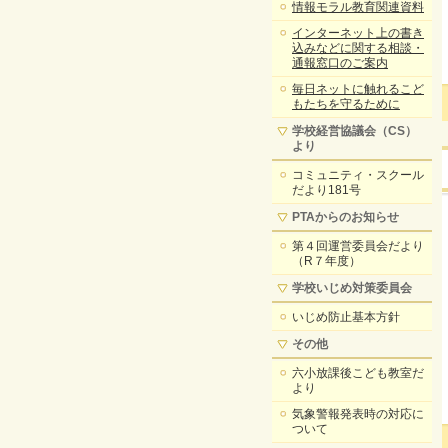
情報モラル教育関連資料
インターネット上の書き
込みなどに関する相談・
通報窓口のご案内
毎日ネットに触れるこど
もたちを守るために
学校経営協議会（CS）
より
コミュニティ・スクール
だより181号
PTAからのお知らせ
第４回運営委員会だより
（R７年度）
学校いじめ対策委員会
いじめ防止基本方針
その他
六小放課後こども教室だ
より
気象警報発表時の対応に
ついて