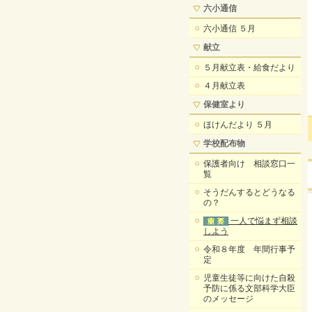
六小通信
六小通信 ５月
献立
５月献立表・給食だより
４月献立表
保健室より
ほけんだより ５月
学校配布物
保護者向け 相談窓口一
覧
そうだんするとどうなる
の？
一人で悩まず相談
しよう
令和８年度 年間行事予
定
児童生徒等に向けた自殺
予防に係る文部科学大臣
のメッセージ