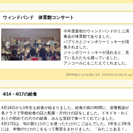
ウィンドバンド 体育館コンサート
今年度最初のウィンドバンドのミニ演
奏会が体育館でありました。
パプリカとジャンボリーミッキーが演
奏されました。
ジャンボリーミッキーが流れると、見
ている人たちも踊っていました。
アンコールにもこたえてくれました。
【R8学校からのお知らせ】 2026-04-23 09:14 up!
4/14・4/17の給食
4月14日から1年生も給食が始まりました。給食の前の時間に、栄養教諭が
各クラスで学校給食の話と配膳・片付けの話をしました。ドキドキ・わく
わくの初めての六小の給食、みんな笑顔で食べてくれていました。
4月17日は、旬の新たけのこを使ったたけのこごはんでした。1年生と2年生
には、本物のたけのこをもって教室をまわりました。「みたことある！」