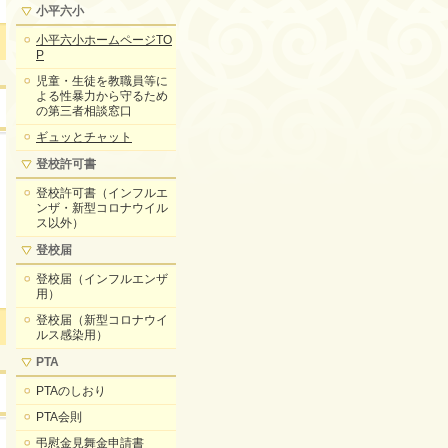
小平六小
小平六小ホームページTO
P
児童・生徒を教職員等に
よる性暴力から守るため
の第三者相談窓口
ギュッとチャット
登校許可書
登校許可書（インフルエ
ンザ・新型コロナウイル
ス以外）
登校届
登校届（インフルエンザ
用）
登校届（新型コロナウイ
ルス感染用）
PTA
PTAのしおり
PTA会則
弔慰金見舞金申請書