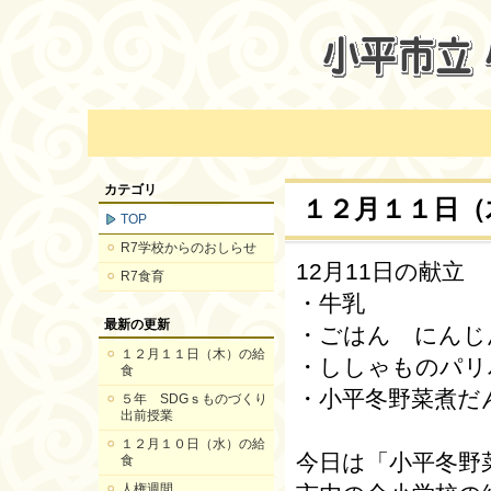
カテゴリ
１２月１１日（
TOP
R7学校からのおしらせ
12月11日の献立
R7食育
・牛乳
最新の更新
・ごはん にんじ
１２月１１日（木）の給
・ししゃものパリ
食
・小平冬野菜煮だ
５年 SDGｓものづくり
出前授業
１２月１０日（水）の給
今日は「小平冬野
食
人権週間