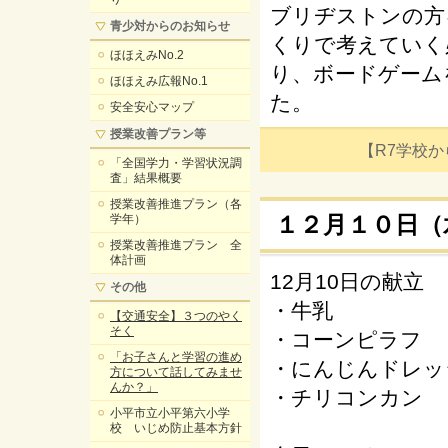
ブリヂストンの方
青少対からのお知らせ
くりで考えていく
ほほえみNo.2
り、ボードゲーム
ほほえみ広報No.1
た。
安全安心マップ
授業改善プラン等
【R7学校からの
「全国学力・学習状況調
査」結果概要
授業改善推進プラン（各
１２月１０日（
学年）
授業改善推進プラン 全
体計画
12月10日の献立
その他
・牛乳
【交通安全】３つのやく
そく
・コーンピラフ
「お子さんと学習の進め
・にんじんドレッ
方について話してみませ
んか？」
・チリコンカン
小平市立小平第六小学
校 いじめ防止基本方針