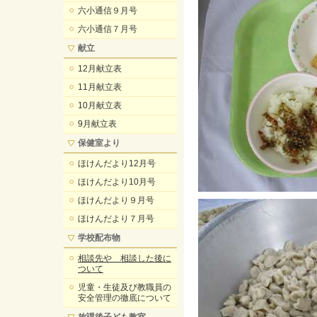
六小通信９月号
六小通信７月号
献立
12月献立表
11月献立表
10月献立表
9月献立表
保健室より
ほけんだより12月号
ほけんだより10月号
ほけんだより９月号
ほけんだより７月号
学校配布物
相談先や 相談した後に
ついて
児童・生徒及び教職員の
安全管理の徹底について