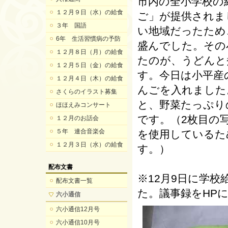
市内の全小学校の
１２月９日（水）の給食
ご」が提供されま
３年 国語
い地域だったため
6年 生活習慣病の予防
盛んでした。その
１２月８日（月）の給食
たのが、うどんと
１２月５日（金）の給食
す。今日は小平産
１２月４日（木）の給食
んごを入れました
さくらのイラスト募集
と、野菜たっぷり
ほほえみコンサート
です。（2枚目の
１２月のお話会
５年 連合音楽会
を使用しているた
１２月３日（水）の給食
す。）
配布文書
※12月9日に学
配布文書一覧
た。議事録をHP
六小通信
六小通信12月号
六小通信10月号