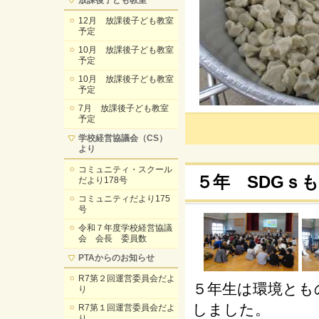
放課後子ども教室
12月 放課後子ども教室
予定
10月 放課後子ども教室
予定
10月 放課後子ども教室
予定
7月 放課後子ども教室
予定
学校経営協議会（CS）
より
コミュニティ・スクール
５年 SDGｓ
だより178号
コミュニティだより175
号
令和７年度学校経営協議
会 会長 委員数
PTAからのお知らせ
R7第２回運営委員会だよ
５年生は環境とも
り
しました。
R7第１回運営委員会だよ
り