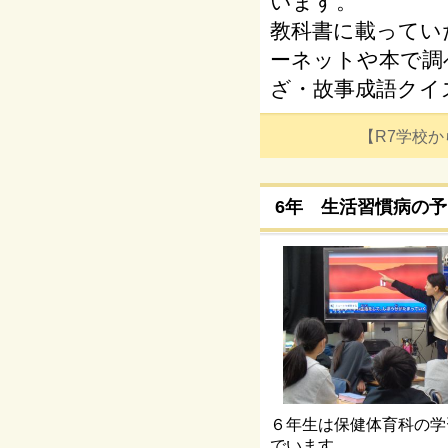
います。
教科書に載ってい
ーネットや本で調
ざ・故事成語クイ
【R7学校からの
6年 生活習慣病の予
６年生は保健体育科の学
でいます。