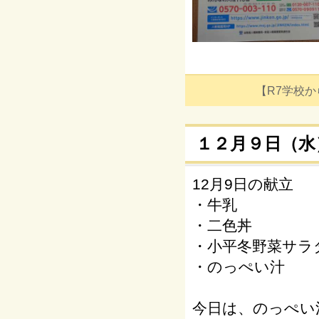
【R7学校からの
１２月９日（水
12月9日の献立
・牛乳
・二色丼
・小平冬野菜サラ
・のっぺい汁
今日は、のっぺい