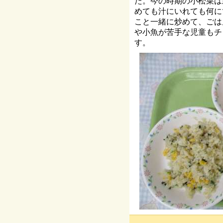
た。今の時期の小松菜は
めても汁にいれても何に
こと一緒に炒めて、ごは
や小魚が苦手な児童もチ
す。