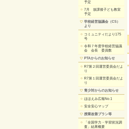
予定
7月 放課後子ども教室
予定
学校経営協議会（CS）
より
コミュニティだより175
号
令和７年度学校経営協議
会 会長 委員数
PTAからのお知らせ
R7第２回運営委員会だよ
り
R7第１回運営委員会だよ
り
青少対からのお知らせ
ほほえみ広報No.1
安全安心マップ
授業改善プラン等
「全国学力・学習状況調
査」結果概要