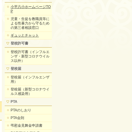
小平六小ホームページTO
P
児童・生徒を教職員等に
よる性暴力から守るため
の第三者相談窓口
ギュッとチャット
登校許可書
登校許可書（インフルエ
ンザ・新型コロナウイル
ス以外）
登校届
登校届（インフルエンザ
用）
登校届（新型コロナウイ
ルス感染用）
PTA
PTAのしおり
PTA会則
弔慰金見舞金申請書