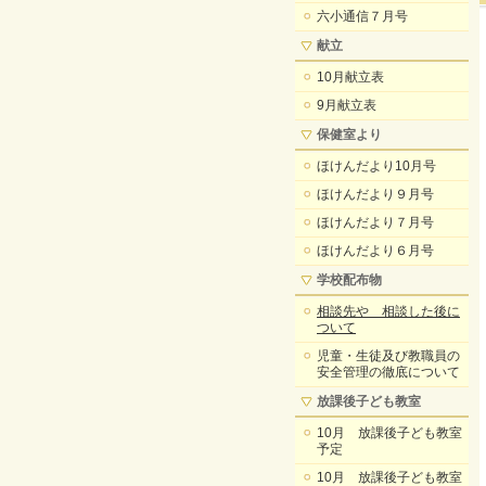
六小通信７月号
献立
10月献立表
9月献立表
保健室より
ほけんだより10月号
ほけんだより９月号
ほけんだより７月号
ほけんだより６月号
学校配布物
相談先や 相談した後に
ついて
児童・生徒及び教職員の
安全管理の徹底について
放課後子ども教室
10月 放課後子ども教室
予定
10月 放課後子ども教室