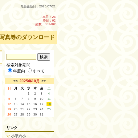
最新更新日：2026/07/21
本日：
24
昨日：62
総数：381492
のダウンロード・転載を禁止します。
検索対象期間
年度内
すべて
<<
2025年10月
>>
日
月
火
水
木
金
土
1
2
3
4
5
6
7
8
9
10
11
12
13
14
15
16
17
18
19
20
21
22
23
24
25
26
27
28
29
30
31
リンク
小平六小