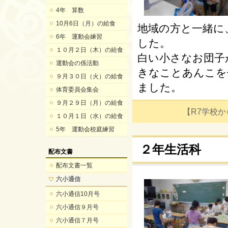
4年 算数
10月6日（月）の給食
地域の方と一緒に
6年 運動会練習
した。
１０月２日（木）の給食
白い小さなお団子
運動会の係活動
きなことあんこを
９月３０日（火）の給食
ました。
体育委員会集会
９月２９日（月）の給食
【R7学校からの
１０月１日（水）の給食
5年 運動会校庭練習
２年生活科
配布文書
配布文書一覧
六小通信
六小通信10月号
六小通信９月号
六小通信７月号