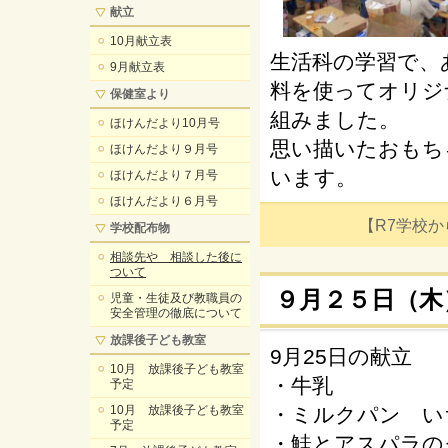
献立
10月献立表
生活科の学習で、
9月献立表
料を使ってオリジ
保健室より
組みました。
ほけんだより10月号
思い描いたおもち
ほけんだより９月号
います。
ほけんだより７月号
ほけんだより６月号
【R7学校からの
学校配布物
相談先や 相談した後に
ついて
９月２５日（木
児童・生徒及び教職員の
安全管理の徹底について
放課後子ども教室
9月25日の献立
10月 放課後子ども教室
・牛乳
予定
10月 放課後子ども教室
・ミルクパン い
予定
・鮭とアスパラの