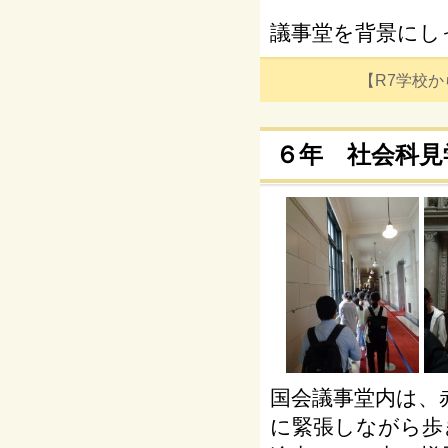
議事堂を背景にし
【R7学校からの
６年 社会科見
国会議事堂内は、
に緊張しながら歩