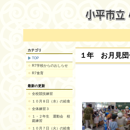
カテゴリ
１年 お月見団
TOP
R7学校からのおしらせ
R7食育
最新の更新
全校競技練習
１０月８日（水）の給食
全体練習３
１・２年生 運動会 校
庭練習
１０月７日（火）の給食