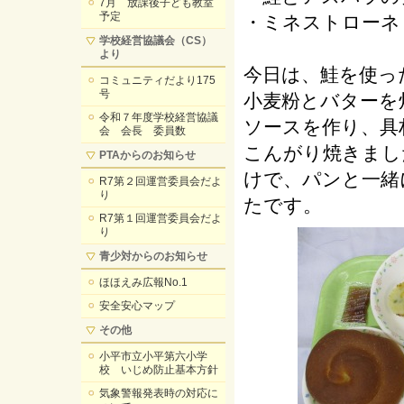
7月 放課後子ども教室
予定
・ミネストローネ
学校経営協議会（CS）
より
今日は、鮭を使っ
コミュニティだより175
号
小麦粉とバターを
令和７年度学校経営協議
ソースを作り、具
会 会長 委員数
こんがり焼きまし
PTAからのお知らせ
けで、パンと一緒
R7第２回運営委員会だよ
り
たです。
R7第１回運営委員会だよ
り
青少対からのお知らせ
ほほえみ広報No.1
安全安心マップ
その他
小平市立小平第六小学
校 いじめ防止基本方針
気象警報発表時の対応に